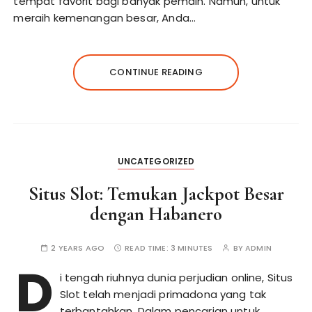
tempat favorit bagi banyak pemain. Namun, untuk
meraih kemenangan besar, Anda…
CONTINUE READING
UNCATEGORIZED
Situs Slot: Temukan Jackpot Besar
dengan Habanero
2 YEARS AGO
READ TIME:
3 MINUTES
BY
ADMIN
D
i tengah riuhnya dunia perjudian online, Situs
Slot telah menjadi primadona yang tak
terbantahkan. Dalam pencarian untuk