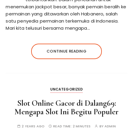
menemukan jackpot besar, banyak pemain beralih ke
permainan yang ditawarkan oleh Habanero, salah
satu penyedia permainan terkemuka di Indonesia.
Mari kita telusuri bersama mengapa…
CONTINUE READING
UNCATEGORIZED
Slot Online Gacor di Dalang69:
Mengapa Slot Ini Begitu Populer
2 YEARS AGO
READ TIME:
2 MINUTES
BY
ADMIN