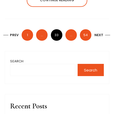
CONTINUE READING
P
PREV
1
…
33
…
54
NEXT
o
s
t
SEARCH
s
p
Search
a
g
i
n
Recent Posts
a