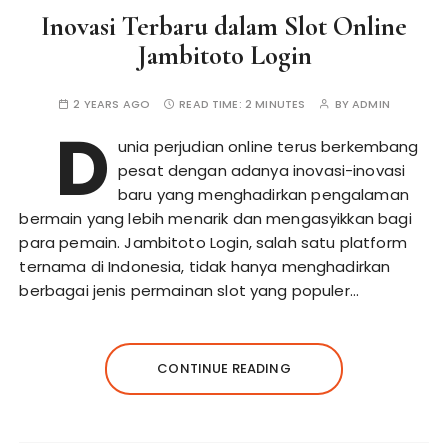
Inovasi Terbaru dalam Slot Online
Jambitoto Login
2 YEARS AGO
READ TIME:
2 MINUTES
BY
ADMIN
D
unia perjudian online terus berkembang
pesat dengan adanya inovasi-inovasi
baru yang menghadirkan pengalaman
bermain yang lebih menarik dan mengasyikkan bagi
para pemain. Jambitoto Login, salah satu platform
ternama di Indonesia, tidak hanya menghadirkan
berbagai jenis permainan slot yang populer…
CONTINUE READING