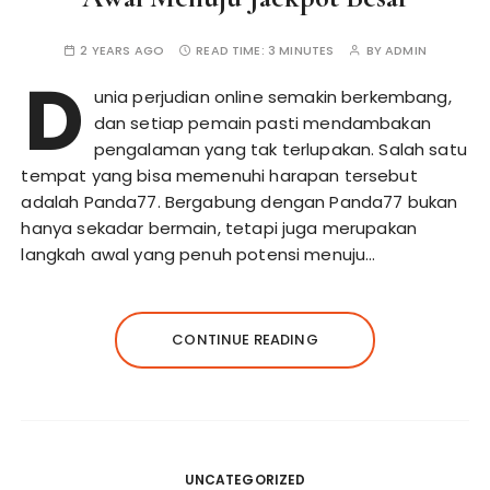
2 YEARS AGO
READ TIME:
3 MINUTES
BY
ADMIN
D
unia perjudian online semakin berkembang,
dan setiap pemain pasti mendambakan
pengalaman yang tak terlupakan. Salah satu
tempat yang bisa memenuhi harapan tersebut
adalah Panda77. Bergabung dengan Panda77 bukan
hanya sekadar bermain, tetapi juga merupakan
langkah awal yang penuh potensi menuju…
CONTINUE READING
UNCATEGORIZED