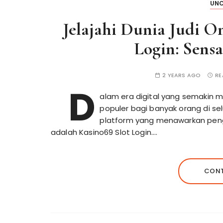
UNC
Jelajahi Dunia Judi O
Login: Sensa
2 YEARS AGO
RE
D
alam era digital yang semakin ma
populer bagi banyak orang di sel
platform yang menawarkan peng
adalah Kasino69 Slot Login….
CONT