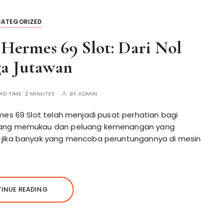
ATEGORIZED
Hermes 69 Slot: Dari Nol
a Jutawan
AD TIME:
2 MINUTES
BY
ADMIN
rmes 69 Slot telah menjadi pusat perhatian bagi
 yang memukau dan peluang kemenangan yang
 jika banyak yang mencoba peruntungannya di mesin
INUE READING