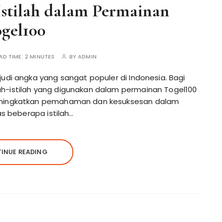
stilah dalam Permainan
gel100
AD TIME:
2 MINUTES
BY
ADMIN
udi angka yang sangat populer di Indonesia. Bagi
h-istilah yang digunakan dalam permainan Togel100
meningkatkan pemahaman dan kesuksesan dalam
as beberapa istilah…
INUE READING