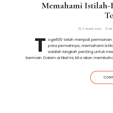
Memahami Istilah-I
To
2 YEARS AGO
RE
T
ogel100 telah menjadi permainan j
para pemainnya, memahami istila
adalah langkah penting untuk 
bermain. Dalam artikel ini, kita akan membah
CONT