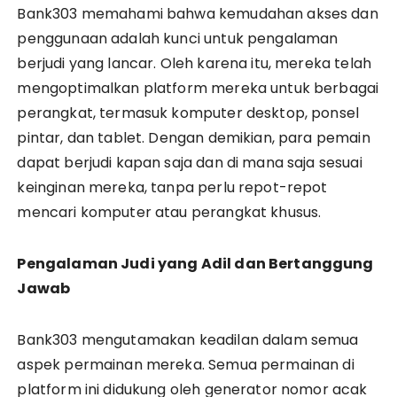
Bank303 memahami bahwa kemudahan akses dan
penggunaan adalah kunci untuk pengalaman
berjudi yang lancar. Oleh karena itu, mereka telah
mengoptimalkan platform mereka untuk berbagai
perangkat, termasuk komputer desktop, ponsel
pintar, dan tablet. Dengan demikian, para pemain
dapat berjudi kapan saja dan di mana saja sesuai
keinginan mereka, tanpa perlu repot-repot
mencari komputer atau perangkat khusus.
Pengalaman Judi yang Adil dan Bertanggung
Jawab
Bank303 mengutamakan keadilan dalam semua
aspek permainan mereka. Semua permainan di
platform ini didukung oleh generator nomor acak