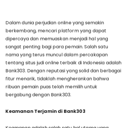
Dalam dunia perjudian online yang semakin
berkembang, mencari platform yang dapat
dipercaya dan memuaskan menjadi hal yang
sangat penting bagi para pemain. Salah satu
nama yang terus muncul dalam percakapan
tentang situs judi online terbaik di Indonesia adalah
Bank303. Dengan reputasi yang solid dan berbagai
fitur menarik, tidaklah mengherankan bahwa
ribuan pemain puas telah memilih untuk
bergabung dengan Bank303.
Keamanan Terjamin di Bank303
Keamanan adalah salah satu hal utama yang