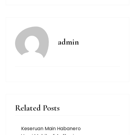
admin
Related Posts
Keseruan Main Habanero