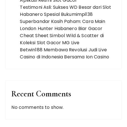
Aplikasi Resmi Slot Gacor
Testimoni Asli: Sukses WD Besar dari Slot
Habanero Spesial Bukumimpi138
Superbandar Kasih Paham: Cara Main
London Hunter Habanero Biar Gacor
Cheat Sheet Simbol Wild & Scatter di
Koleksi Slot Gacor MG Live
Betwin188 Membawa Revolusi Judi Live
Casino di Indonesia Bersama Ion Casino
Recent Comments
No comments to show.