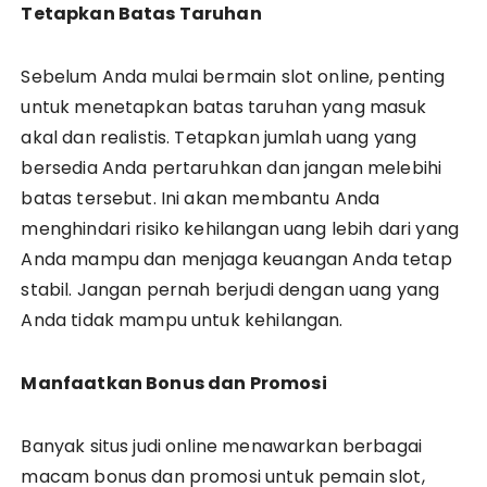
Tetapkan Batas Taruhan
Sebelum Anda mulai bermain slot online, penting
untuk menetapkan batas taruhan yang masuk
akal dan realistis. Tetapkan jumlah uang yang
bersedia Anda pertaruhkan dan jangan melebihi
batas tersebut. Ini akan membantu Anda
menghindari risiko kehilangan uang lebih dari yang
Anda mampu dan menjaga keuangan Anda tetap
stabil. Jangan pernah berjudi dengan uang yang
Anda tidak mampu untuk kehilangan.
Manfaatkan Bonus dan Promosi
Banyak situs judi online menawarkan berbagai
macam bonus dan promosi untuk pemain slot,