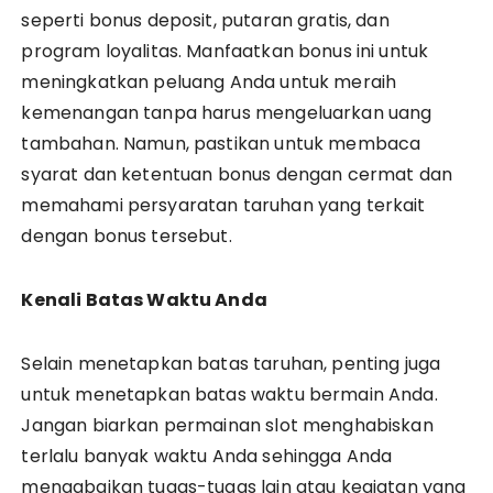
seperti bonus deposit, putaran gratis, dan
program loyalitas. Manfaatkan bonus ini untuk
meningkatkan peluang Anda untuk meraih
kemenangan tanpa harus mengeluarkan uang
tambahan. Namun, pastikan untuk membaca
syarat dan ketentuan bonus dengan cermat dan
memahami persyaratan taruhan yang terkait
dengan bonus tersebut.
Kenali Batas Waktu Anda
Selain menetapkan batas taruhan, penting juga
untuk menetapkan batas waktu bermain Anda.
Jangan biarkan permainan slot menghabiskan
terlalu banyak waktu Anda sehingga Anda
mengabaikan tugas-tugas lain atau kegiatan yang