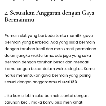
2. Sesuaikan Anggaran dengan Gaya
Bermainmu
Pemain slot yang berbeda tentu memiliki gaya
bermain yang berbeda. Ada yang suka bermain
dengan taruhan kecil dan menikmati permainan
dalam jangka waktu lama, ada juga yang suka
bermain dengan taruhan besar dan mencari
kemenangan besar dalam waktu singkat. Kamu
harus menentukan gaya bermain yang paling
sesuai dengan anggaranmu di
Ceri123
.
Jika kamu lebih suka bermain santai dengan
taruhan kecil, maka kamu bisa menikmati