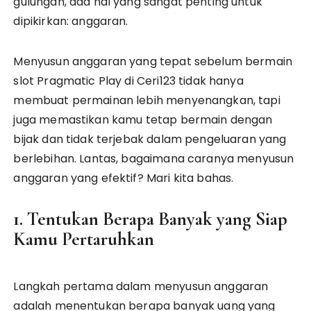
gulungan, ada hal yang sangat penting untuk
dipikirkan: anggaran.
Menyusun anggaran yang tepat sebelum bermain
slot Pragmatic Play di Ceri123 tidak hanya
membuat permainan lebih menyenangkan, tapi
juga memastikan kamu tetap bermain dengan
bijak dan tidak terjebak dalam pengeluaran yang
berlebihan. Lantas, bagaimana caranya menyusun
anggaran yang efektif? Mari kita bahas.
1. Tentukan Berapa Banyak yang Siap
Kamu Pertaruhkan
Langkah pertama dalam menyusun anggaran
adalah menentukan berapa banyak uang yang