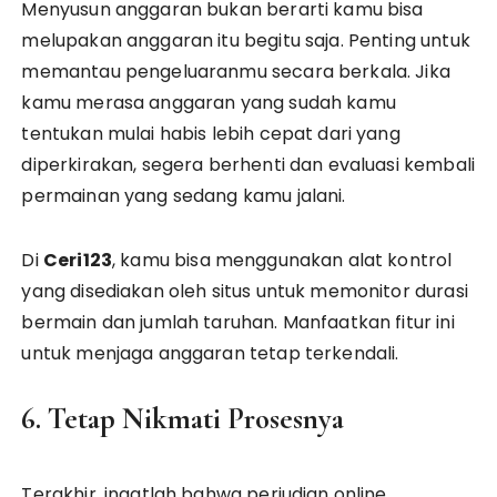
Menyusun anggaran bukan berarti kamu bisa
melupakan anggaran itu begitu saja. Penting untuk
memantau pengeluaranmu secara berkala. Jika
kamu merasa anggaran yang sudah kamu
tentukan mulai habis lebih cepat dari yang
diperkirakan, segera berhenti dan evaluasi kembali
permainan yang sedang kamu jalani.
Di
Ceri123
, kamu bisa menggunakan alat kontrol
yang disediakan oleh situs untuk memonitor durasi
bermain dan jumlah taruhan. Manfaatkan fitur ini
untuk menjaga anggaran tetap terkendali.
6. Tetap Nikmati Prosesnya
Terakhir, ingatlah bahwa perjudian online,