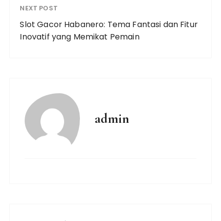
NEXT POST
Slot Gacor Habanero: Tema Fantasi dan Fitur
Inovatif yang Memikat Pemain
admin