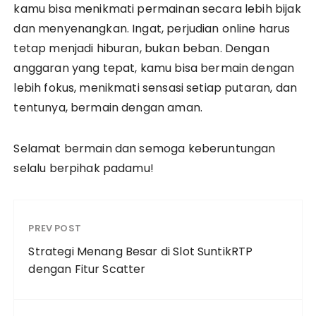
kamu bisa menikmati permainan secara lebih bijak
dan menyenangkan. Ingat, perjudian online harus
tetap menjadi hiburan, bukan beban. Dengan
anggaran yang tepat, kamu bisa bermain dengan
lebih fokus, menikmati sensasi setiap putaran, dan
tentunya, bermain dengan aman.
Selamat bermain dan semoga keberuntungan
selalu berpihak padamu!
PREV POST
Strategi Menang Besar di Slot SuntikRTP
dengan Fitur Scatter