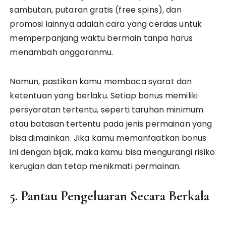
sambutan, putaran gratis (free spins), dan
promosi lainnya adalah cara yang cerdas untuk
memperpanjang waktu bermain tanpa harus
menambah anggaranmu.
Namun, pastikan kamu membaca syarat dan
ketentuan yang berlaku. Setiap bonus memiliki
persyaratan tertentu, seperti taruhan minimum
atau batasan tertentu pada jenis permainan yang
bisa dimainkan. Jika kamu memanfaatkan bonus
ini dengan bijak, maka kamu bisa mengurangi risiko
kerugian dan tetap menikmati permainan.
5. Pantau Pengeluaran Secara Berkala