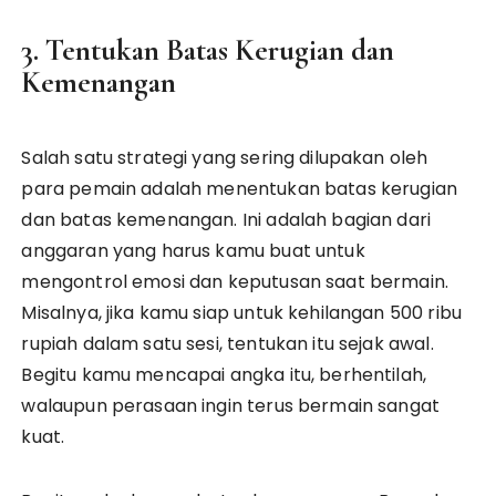
3. Tentukan Batas Kerugian dan
Kemenangan
Salah satu strategi yang sering dilupakan oleh
para pemain adalah menentukan batas kerugian
dan batas kemenangan. Ini adalah bagian dari
anggaran yang harus kamu buat untuk
mengontrol emosi dan keputusan saat bermain.
Misalnya, jika kamu siap untuk kehilangan 500 ribu
rupiah dalam satu sesi, tentukan itu sejak awal.
Begitu kamu mencapai angka itu, berhentilah,
walaupun perasaan ingin terus bermain sangat
kuat.