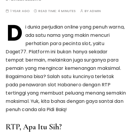
1 YEAR AGO
READ TIME:
4 MINUTES
BY
ADMIN
D
i dunia perjudian online yang penuh warna,
ada satu nama yang makin mencuri
perhatian para pecinta slot, yaitu
Daget77. Platform ini bukan hanya sekadar
tempat bermain, melainkan juga surganya para
pemain yang mengincar kemenangan maksimal.
Bagaimana bisa? Salah satu kuncinya terletak
pada penawaran slot Habanero dengan RTP
tertinggi yang membuat peluang menang semakin
maksimal. Yuk, kita bahas dengan gaya santai dan
penuh canda ala Pidi Baiq!
RTP, Apa Itu Sih?