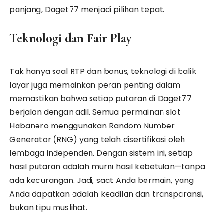
panjang, Daget77 menjadi pilihan tepat.
Teknologi dan Fair Play
Tak hanya soal RTP dan bonus, teknologi di balik
layar juga memainkan peran penting dalam
memastikan bahwa setiap putaran di Daget77
berjalan dengan adil. Semua permainan slot
Habanero menggunakan Random Number
Generator (RNG) yang telah disertifikasi oleh
lembaga independen. Dengan sistem ini, setiap
hasil putaran adalah murni hasil kebetulan—tanpa
ada kecurangan. Jadi, saat Anda bermain, yang
Anda dapatkan adalah keadilan dan transparansi,
bukan tipu muslihat.