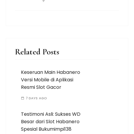
Related Posts
Keseruan Main Habanero
Versi Mobile di Aplikasi
Resmi Slot Gacor
7 DAYS AGO
Testimoni Asli: Sukses WD
Besar dari Slot Habanero
Spesial Bukumimpi138