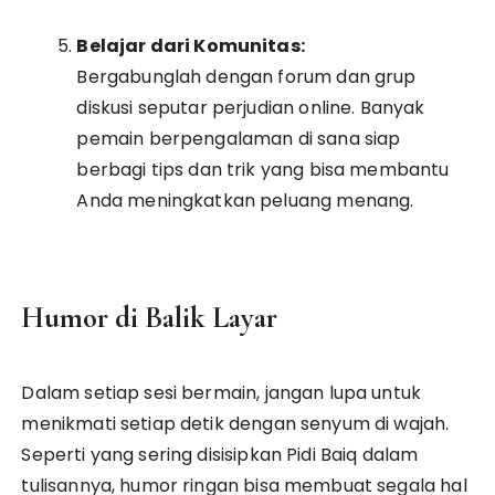
Belajar dari Komunitas:
Bergabunglah dengan forum dan grup
diskusi seputar perjudian online. Banyak
pemain berpengalaman di sana siap
berbagi tips dan trik yang bisa membantu
Anda meningkatkan peluang menang.
Humor di Balik Layar
Dalam setiap sesi bermain, jangan lupa untuk
menikmati setiap detik dengan senyum di wajah.
Seperti yang sering disisipkan Pidi Baiq dalam
tulisannya, humor ringan bisa membuat segala hal