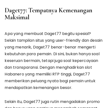
Daget77: Tempatnya Kemenangan
Maksimal
Apa yang membuat Daget77 begitu spesial?
Selain tampilan situs yang user-friendly dan desain
yang menarik, Daget77 benar-benar mengerti
kebutuhan para pemain. Di sini, bukan hanya soal
keseruan bermain, tetapi juga soal kepercayaan
dan transparansi. Dengan menghadirkan slot
Habanero yang memiliki RTP tinggi, Daget77
memberikan peluang nyata bagi pemain untuk
mendapatkan kemenangan besar.
Selain itu, Daget77 juga rutin mengadakan promo