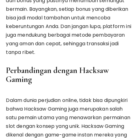
dan bonus yang pastinya menambah semangat
bermain. Bayangkan, setiap bonus yang diberikan
bisa jadi modal tambahan untuk mencoba
keberuntungan Anda. Dan jangan lupa, platform ini
juga mendukung berbagai metode pembayaran
yang aman dan cepat, sehingga transaksi jadi
tanpa ribet.
Perbandingan dengan Hacksaw
Gaming
Dalam dunia perjudian online, tidak bisa dipungkiri
bahwa Hacksaw Gaming juga merupakan salah
satu pemain utama yang menawarkan permainan
slot dengan konsep yang unik. Hacksaw Gaming
dikenal dengan game-game instan mereka yang