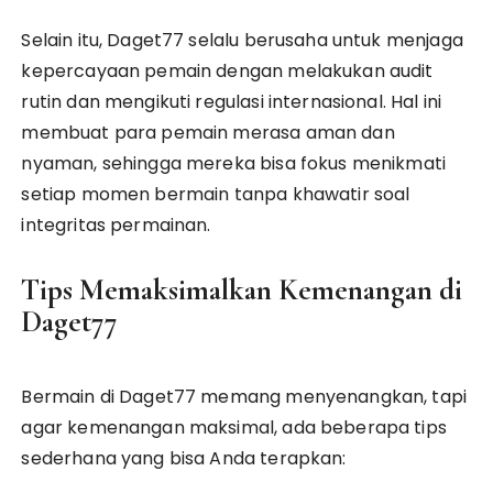
Selain itu, Daget77 selalu berusaha untuk menjaga
kepercayaan pemain dengan melakukan audit
rutin dan mengikuti regulasi internasional. Hal ini
membuat para pemain merasa aman dan
nyaman, sehingga mereka bisa fokus menikmati
setiap momen bermain tanpa khawatir soal
integritas permainan.
Tips Memaksimalkan Kemenangan di
Daget77
Bermain di Daget77 memang menyenangkan, tapi
agar kemenangan maksimal, ada beberapa tips
sederhana yang bisa Anda terapkan: