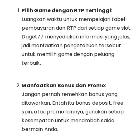
Pilih Game dengan RTP Tertinggi:
Luangkan waktu untuk mempelajari tabel
pembayaran dan RTP dari setiap game slot.
Daget77 menyediakan informasi yang jelas,
jadi manfaatkan pengetahuan tersebut
untuk memilih game dengan peluang
terbaik.
Manfaatkan Bonus dan Promo:
Jangan pernah remehkan bonus yang
ditawarkan. Entah itu bonus deposit, free
spin, atau promo lainnya, gunakan setiap
kesempatan untuk menambah saldo
bermain Anda.