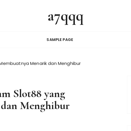
a7qqq
SAMPLE PAGE
ng Membuatnya Menarik dan Menghibur
lam Slot88 yang
 dan Menghibur