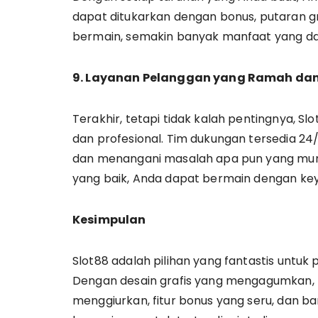
dapat ditukarkan dengan bonus, putaran gr
bermain, semakin banyak manfaat yang da
9. Layanan Pelanggan yang Ramah dan
Terakhir, tetapi tidak kalah pentingnya,
dan profesional. Tim dukungan tersedia 
dan menangani masalah apa pun yang mun
yang baik, Anda dapat bermain dengan ke
Kesimpulan
Slot88 adalah pilihan yang fantastis untuk 
Dengan desain grafis yang mengagumkan, 
menggiurkan, fitur bonus yang seru, dan 