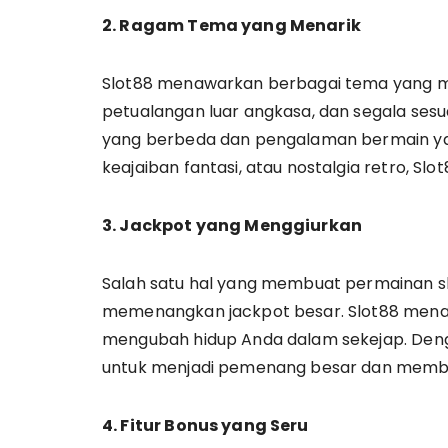
2. Ragam Tema yang Menarik
Slot88 menawarkan berbagai tema yang men
petualangan luar angkasa, dan segala se
yang berbeda dan pengalaman bermain yan
keajaiban fantasi, atau nostalgia retro, Sl
3. Jackpot yang Menggiurkan
Salah satu hal yang membuat permainan sl
memenangkan jackpot besar. Slot88 mena
mengubah hidup Anda dalam sekejap. Deng
untuk menjadi pemenang besar dan membaw
4. Fitur Bonus yang Seru