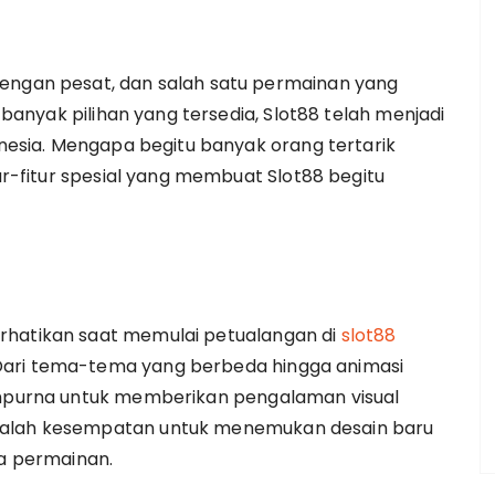
dengan pesat, dan salah satu permainan yang
a banyak pilihan yang tersedia, Slot88 telah menjadi
donesia. Mengapa begitu banyak orang tertarik
tur-fitur spesial yang membuat Slot88 begitu
rhatikan saat memulai petualangan di
slot88
Dari tema-tema yang berbeda hingga animasi
sempurna untuk memberikan pengalaman visual
adalah kesempatan untuk menemukan desain baru
 permainan.