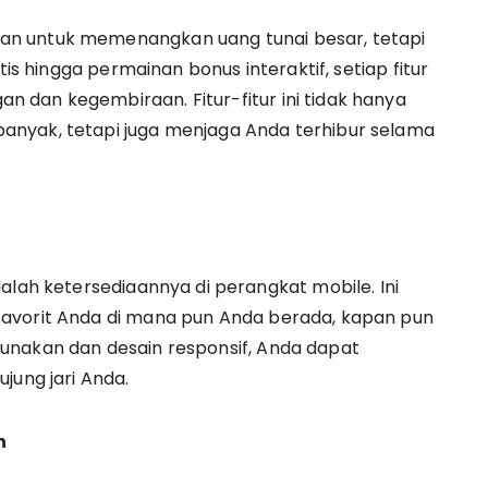
an untuk memenangkan uang tunai besar, tetapi
tis hingga permainan bonus interaktif, setiap fitur
 dan kegembiraan. Fitur-fitur ini tidak hanya
anyak, tetapi juga menjaga Anda terhibur selama
alah ketersediaannya di perangkat mobile. Ini
favorit Anda di mana pun Anda berada, kapan pun
unakan dan desain responsif, Anda dapat
jung jari Anda.
n