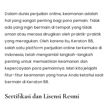
Dalam dunia perjudian online, keamanan adalah
hal yang sangat penting bagi para pemain. Tidak
ada yang ingin bermain di tempat yang tidak
aman atau merasa dirugikan oleh praktik-praktik
yang meragukan. Oleh karena itu, Keraton 88,
salah satu platform perjudian online terkemuka di
Indonesia, telah mengambil langkah-langkah
penting untuk memastikan keamanan dan
kepercayaan para pemainnya. Mari kita jelajahi
fitur-fitur keamanan yang harus Anda ketahui saat
bermain di Keraton 88.
Sertifikasi dan Lisensi Resmi