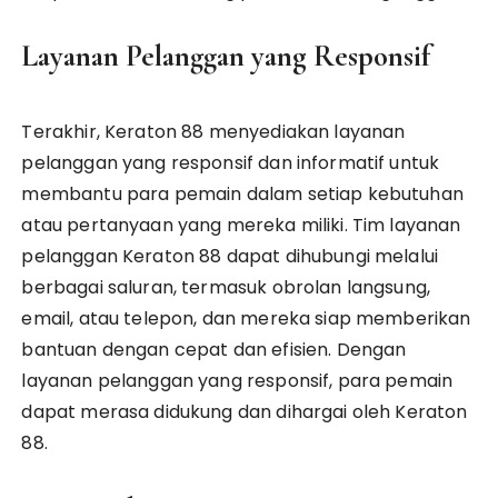
Layanan Pelanggan yang Responsif
Terakhir, Keraton 88 menyediakan layanan
pelanggan yang responsif dan informatif untuk
membantu para pemain dalam setiap kebutuhan
atau pertanyaan yang mereka miliki. Tim layanan
pelanggan Keraton 88 dapat dihubungi melalui
berbagai saluran, termasuk obrolan langsung,
email, atau telepon, dan mereka siap memberikan
bantuan dengan cepat dan efisien. Dengan
layanan pelanggan yang responsif, para pemain
dapat merasa didukung dan dihargai oleh Keraton
88.