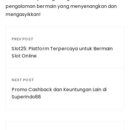
pengalaman bermain yang menyenangkan dan
mengasyikkan!
PREV POST
Slot25: Platform Terpercaya untuk Bermain
Slot Online
NEXT POST
Promo Cashback dan Keuntungan Lain di
Superindo88