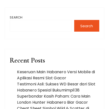
SEARCH
Search
Recent Posts
Keseruan Main Habanero Versi Mobile di
Aplikasi Resmi Slot Gacor
Testimoni Asli: Sukses WD Besar dari Slot
Habanero Spesial Bukumimpi138
Superbandar Kasih Paham: Cara Main
London Hunter Habanero Biar Gacor
Cheat Sheet Simbol Wild & Scatter di