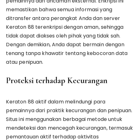
pemainnya dari ancaman eksternal. Enkripsi ini
memastikan bahwa semua informasi yang
ditransfer antara perangkat Anda dan server
Keraton 88 terenkripsi dengan aman, sehingga
tidak dapat diakses oleh pihak yang tidak sah.
Dengan demikian, Anda dapat bermain dengan
tenang tanpa khawatir tentang kebocoran data
atau penipuan.
Proteksi terhadap Kecurangan
Keraton 88 aktif dalam melindungi para
pemainnya dari praktik kecurangan dan penipuan.
Situs ini menggunakan berbagai metode untuk
mendeteksi dan mencegah kecurangan, termasuk
pemantauan aktif terhadap aktivitas