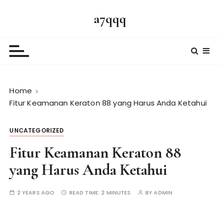
S
a7qqq
k
i
p
t
o
c
Home
o
Fitur Keamanan Keraton 88 yang Harus Anda Ketahui
n
t
e
UNCATEGORIZED
n
Fitur Keamanan Keraton 88
t
yang Harus Anda Ketahui
2 YEARS AGO
READ TIME:
2 MINUTES
BY
ADMIN