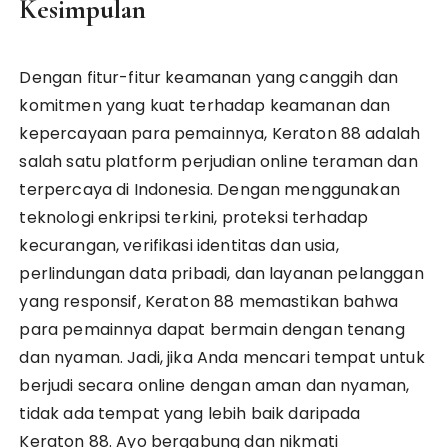
Kesimpulan
Dengan fitur-fitur keamanan yang canggih dan
komitmen yang kuat terhadap keamanan dan
kepercayaan para pemainnya, Keraton 88 adalah
salah satu platform perjudian online teraman dan
terpercaya di Indonesia. Dengan menggunakan
teknologi enkripsi terkini, proteksi terhadap
kecurangan, verifikasi identitas dan usia,
perlindungan data pribadi, dan layanan pelanggan
yang responsif, Keraton 88 memastikan bahwa
para pemainnya dapat bermain dengan tenang
dan nyaman. Jadi, jika Anda mencari tempat untuk
berjudi secara online dengan aman dan nyaman,
tidak ada tempat yang lebih baik daripada
Keraton 88. Ayo bergabung dan nikmati