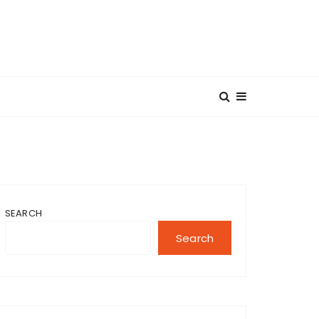
SEARCH
Search