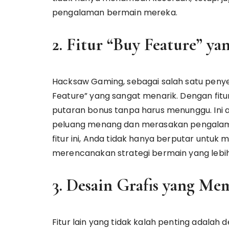
pengalaman bermain mereka.
2.
Fitur “Buy Feature” yan
Hacksaw Gaming, sebagai salah satu penyed
Feature” yang sangat menarik. Dengan fitu
putaran bonus tanpa harus menunggu. Ini 
peluang menang dan merasakan pengalam
fitur ini, Anda tidak hanya berputar untuk
merencanakan strategi bermain yang lebih
3.
Desain Grafis yang M
Fitur lain yang tidak kalah penting adalah 