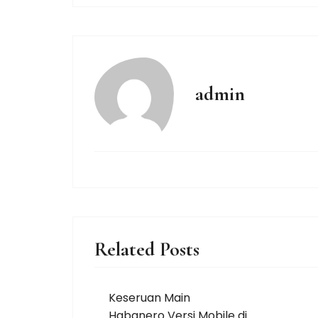
admin
Related Posts
Keseruan Main
Habanero Versi Mobile di