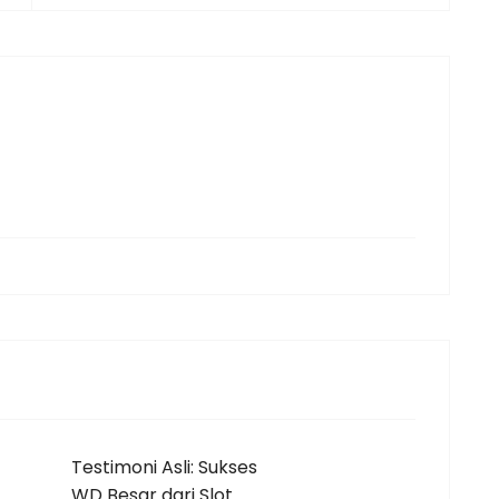
Testimoni Asli: Sukses
WD Besar dari Slot