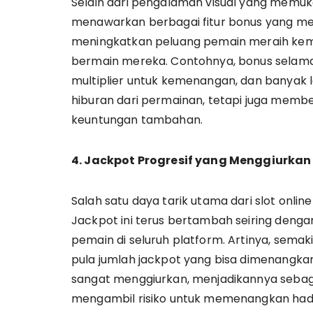
Selain dari pengalaman visual yang memu
menawarkan berbagai fitur bonus yang meli
meningkatkan peluang pemain meraih ke
bermain mereka. Contohnya, bonus selama
multiplier untuk kemenangan, dan banyak la
hiburan dari permainan, tetapi juga memb
keuntungan tambahan.
4. Jackpot Progresif yang Menggiurkan
Salah satu daya tarik utama dari slot onlin
Jackpot ini terus bertambah seiring deng
pemain di seluruh platform. Artinya, sema
pula jumlah jackpot yang bisa dimenangkan
sangat menggiurkan, menjadikannya sebag
mengambil risiko untuk memenangkan hadi