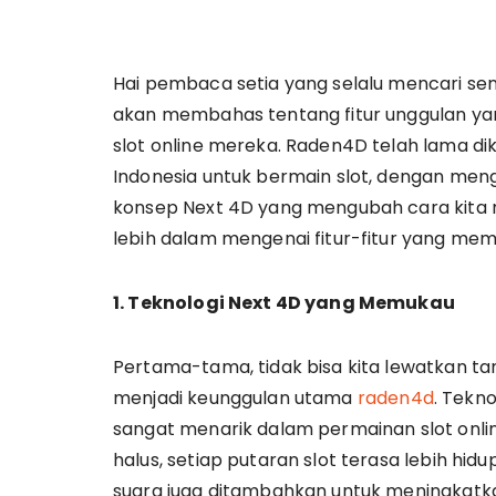
Hai pembaca setia yang selalu mencari sensas
akan membahas tentang fitur unggulan y
slot online mereka. Raden4D telah lama di
Indonesia untuk bermain slot, dengan men
konsep Next 4D yang mengubah cara kita m
lebih dalam mengenai fitur-fitur yang me
1. Teknologi Next 4D yang Memukau
Pertama-tama, tidak bisa kita lewatkan 
menjadi keunggulan utama
raden4d
. Tekn
sangat menarik dalam permainan slot onlin
halus, setiap putaran slot terasa lebih hid
suara juga ditambahkan untuk meningkatkan