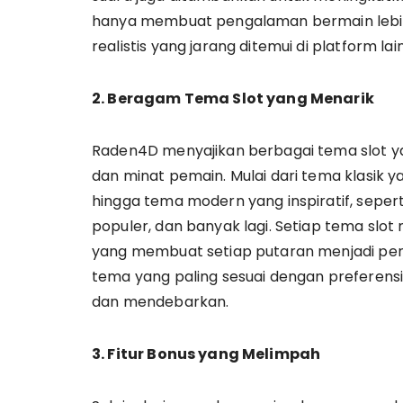
hanya membuat pengalaman bermain lebi
realistis yang jarang ditemui di platform lain
2. Beragam Tema Slot yang Menarik
Raden4D menyajikan berbagai tema slot y
dan minat pemain. Mulai dari tema klasik 
hingga tema modern yang inspiratif, seper
populer, dan banyak lagi. Setiap tema slot m
yang membuat setiap putaran menjadi pe
tema yang paling sesuai dengan preferens
dan mendebarkan.
3. Fitur Bonus yang Melimpah