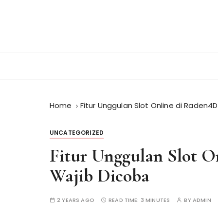
S
k
i
p
t
o
c
o
n
Home
Fitur Unggulan Slot Online di Raden4
t
e
UNCATEGORIZED
n
Fitur Unggulan Slot O
t
Wajib Dicoba
2 YEARS AGO
READ TIME:
3 MINUTES
BY
ADMIN