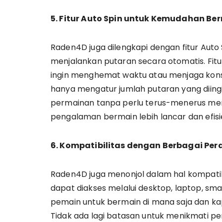
5. Fitur Auto Spin untuk Kemudahan Be
Raden4D juga dilengkapi dengan fitur Au
menjalankan putaran secara otomatis. Fit
ingin menghemat waktu atau menjaga kons
hanya mengatur jumlah putaran yang diin
permainan tanpa perlu terus-menerus men
pengalaman bermain lebih lancar dan efisi
6. Kompatibilitas dengan Berbagai Pe
Raden4D juga menonjol dalam hal kompatibi
dapat diakses melalui desktop, laptop, s
pemain untuk bermain di mana saja dan k
Tidak ada lagi batasan untuk menikmati per