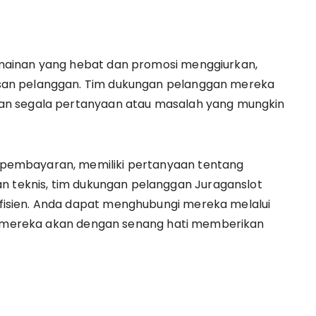
mainan yang hebat dan promosi menggiurkan,
an pelanggan. Tim dukungan pelanggan mereka
an segala pertanyaan atau masalah yang mungkin
embayaran, memiliki pertanyaan tentang
an teknis, tim dukungan pelanggan Juraganslot
isien. Anda dapat menghubungi mereka melalui
an mereka akan dengan senang hati memberikan