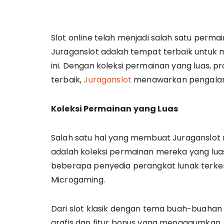
Slot online telah menjadi salah satu permain
Juraganslot adalah tempat terbaik untuk 
ini. Dengan koleksi permainan yang luas, 
terbaik,
Juraganslot
menawarkan pengalama
Koleksi Permainan yang Luas
Salah satu hal yang membuat Juraganslot m
adalah koleksi permainan mereka yang lua
beberapa penyedia perangkat lunak terkem
Microgaming.
Dari slot klasik dengan tema buah-buaha
grafis dan fitur bonus yang mengagumkan, 