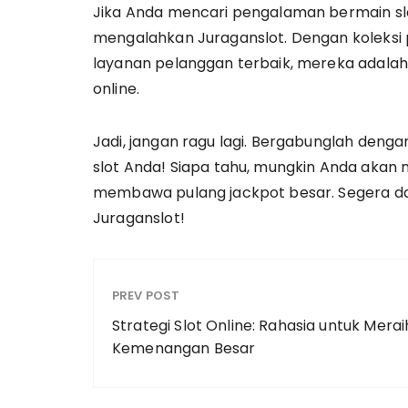
Jika Anda mencari pengalaman bermain slot
mengalahkan Juraganslot. Dengan koleksi 
layanan pelanggan terbaik, mereka adalah 
online.
Jadi, jangan ragu lagi. Bergabunglah dengan
slot Anda! Siapa tahu, mungkin Anda akan 
membawa pulang jackpot besar. Segera daf
Juraganslot!
PREV POST
Strategi Slot Online: Rahasia untuk Merai
Kemenangan Besar