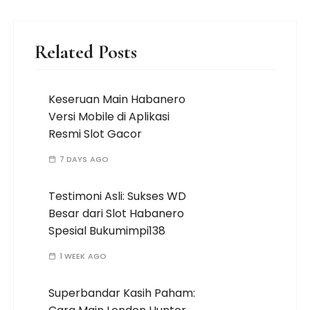
Related Posts
Keseruan Main Habanero
Versi Mobile di Aplikasi
Resmi Slot Gacor
7 DAYS AGO
Testimoni Asli: Sukses WD
Besar dari Slot Habanero
Spesial Bukumimpi138
1 WEEK AGO
Superbandar Kasih Paham: