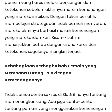
pemain yang harus melalui perjuangan dan
ketekunan sebelum akhirnya meraih kemenangan
yang mereka impikan. Dengan tekun berlatih,
mempelajari strategi, dan tidak pernah menyerah,
mereka akhirnya berhasil meraih kemenangan
yang mereka idamkan. Kisah-kisah ini
menunjukkan bahwa dengan usaha keras dan
ketekunan, segalanya mungkin terjadi.
Kebahagiaan Berbagi: Kisah Pemain yang
Membantu Orang Lain dengan
Kemenangannya
Tidak semua cerita sukses di Slot88 hanya tentang
memenangkan uang. Ada juga cerita-cerita
tentang pemain yang menggunakan kemenangan