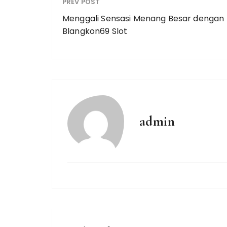
PREV POST
Menggali Sensasi Menang Besar dengan
Blangkon69 Slot
admin