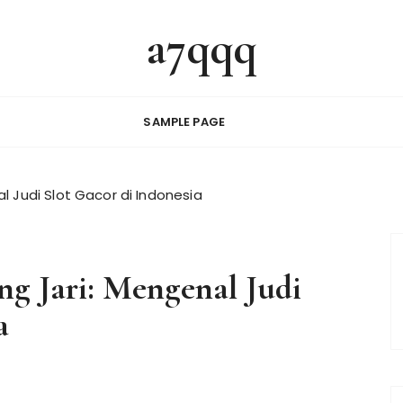
a7qqq
SAMPLE PAGE
l Judi Slot Gacor di Indonesia
g Jari: Mengenal Judi
a