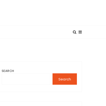
SEARCH
Search