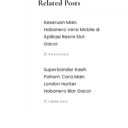
Related Posts
Keseruan Main
Habanero Versi Mobile di
Aplikasi Resmi Slot
Gacor
4 DAYS AGO
Superbandar Kasih
Paham: Cara Main
London Hunter
Habanero Biar Gacor
1 WEEK AGO