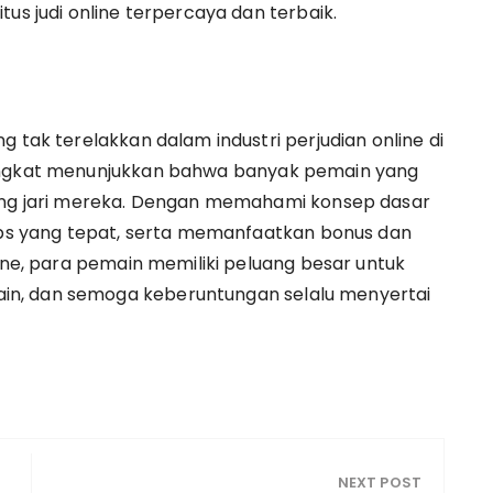
tus judi online terpercaya dan terbaik.
g tak terelakkan dalam industri perjudian online di
ningkat menunjukkan bahwa banyak pemain yang
jung jari mereka. Dengan memahami konsep dasar
tips yang tepat, serta memanfaatkan bonus dan
line, para pemain memiliki peluang besar untuk
in, dan semoga keberuntungan selalu menyertai
NEXT POST