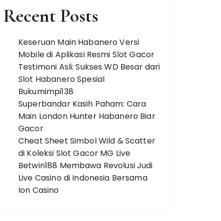
Recent Posts
Keseruan Main Habanero Versi
Mobile di Aplikasi Resmi Slot Gacor
Testimoni Asli: Sukses WD Besar dari
Slot Habanero Spesial
Bukumimpi138
Superbandar Kasih Paham: Cara
Main London Hunter Habanero Biar
Gacor
Cheat Sheet Simbol Wild & Scatter
di Koleksi Slot Gacor MG Live
Betwin188 Membawa Revolusi Judi
Live Casino di Indonesia Bersama
Ion Casino