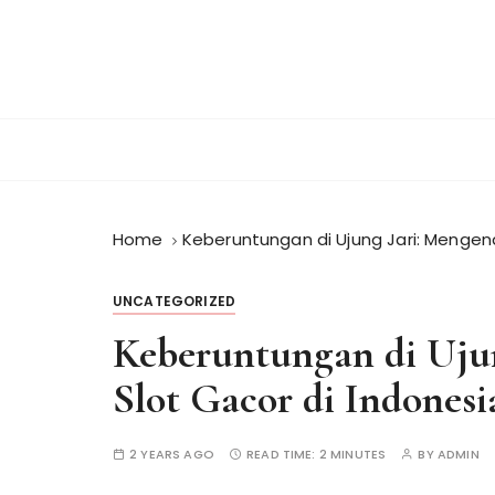
S
k
i
p
t
o
c
o
n
Home
Keberuntungan di Ujung Jari: Mengena
t
e
UNCATEGORIZED
n
Keberuntungan di Ujun
t
Slot Gacor di Indonesi
2 YEARS AGO
READ TIME:
2 MINUTES
BY
ADMIN