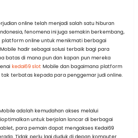
rjudian online telah menjadi salah satu hiburan
 Indonesia, fenomena ini juga semakin berkembang,
platform online untuk menikmati berbagai
 Mobile hadir sebagai solusi terbaik bagi para
pa batas di mana pun dan kapan pun mereka
genai
kedai69 slot
Mobile dan bagaimana platform
 tak terbatas kepada para penggemar judi online.
 Mobile adalah kemudahan akses melalui
ioptimalkan untuk berjalan lancar di berbagai
n tablet, para pemain dapat mengakses Kedai69
ada. Tidak perlu lagi duduk di depan komputer