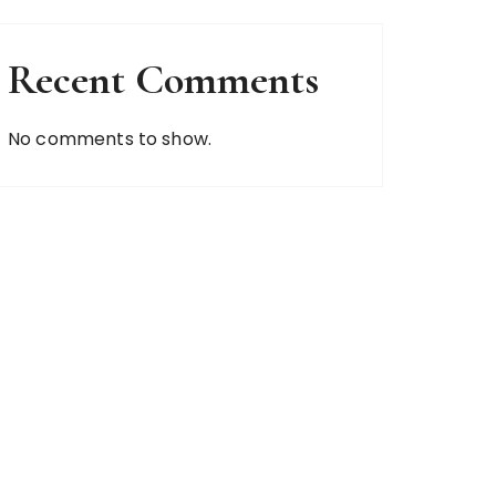
Recent Comments
No comments to show.