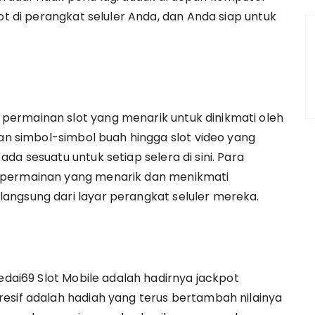
ot di perangkat seluler Anda, dan Anda siap untuk
ermainan slot yang menarik untuk dinikmati oleh
gan simbol-simbol buah hingga slot video yang
da sesuatu untuk setiap selera di sini. Para
 permainan yang menarik dan menikmati
angsung dari layar perangkat seluler mereka.
Kedai69 Slot Mobile adalah hadirnya jackpot
esif adalah hadiah yang terus bertambah nilainya