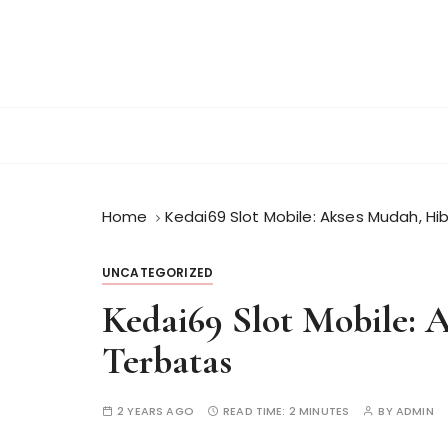
S
k
i
p
t
o
c
o
n
Home
Kedai69 Slot Mobile: Akses Mudah, Hi
t
e
UNCATEGORIZED
n
Kedai69 Slot Mobile: 
t
Terbatas
2 YEARS AGO
READ TIME:
2 MINUTES
BY
ADMIN