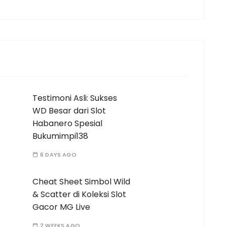
Testimoni Asli: Sukses
WD Besar dari Slot
Habanero Spesial
Bukumimpi138
6 DAYS AGO
Cheat Sheet Simbol Wild
& Scatter di Koleksi Slot
Gacor MG Live
2 WEEKS AGO