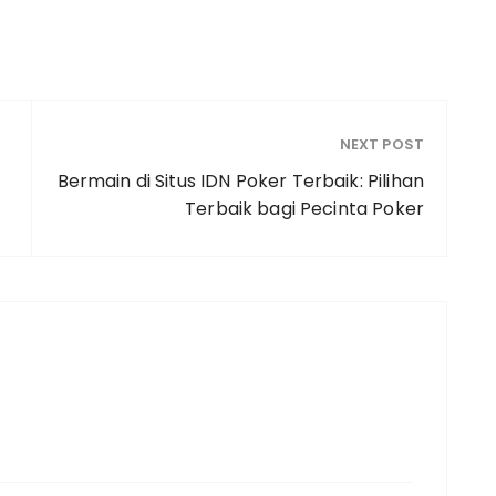
NEXT POST
Bermain di Situs IDN Poker Terbaik: Pilihan
Terbaik bagi Pecinta Poker