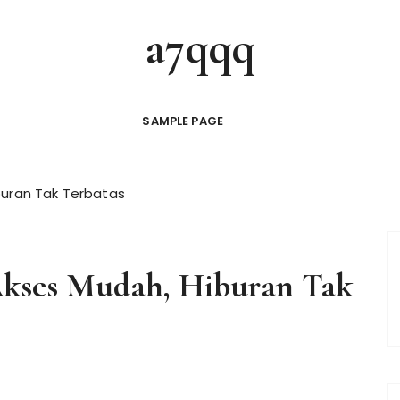
a7qqq
SAMPLE PAGE
buran Tak Terbatas
Akses Mudah, Hiburan Tak