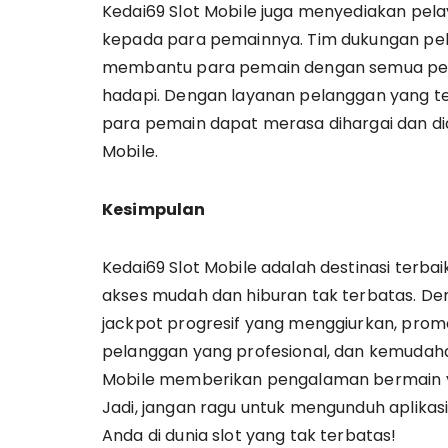
Kedai69 Slot Mobile juga menyediakan pel
kepada para pemainnya. Tim dukungan pe
membantu para pemain dengan semua per
hadapi. Dengan layanan pelanggan yang ter
para pemain dapat merasa dihargai dan di
Mobile.
Kesimpulan
Kedai69 Slot Mobile adalah destinasi terba
akses mudah dan hiburan tak terbatas. D
jackpot progresif yang menggiurkan, pro
pelanggan yang profesional, dan kemudahan
Mobile memberikan pengalaman bermain yan
Jadi, jangan ragu untuk mengunduh aplikasi
Anda di dunia slot yang tak terbatas!