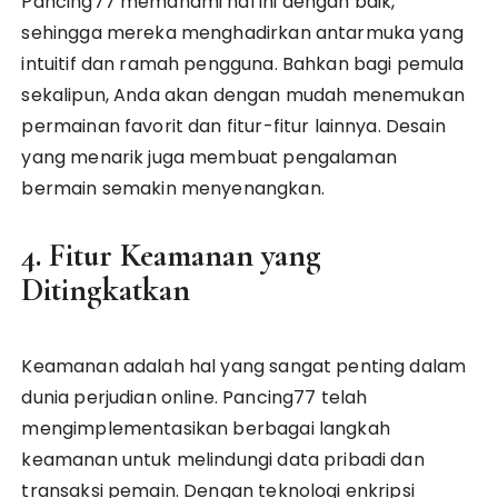
Pancing77 memahami hal ini dengan baik,
sehingga mereka menghadirkan antarmuka yang
intuitif dan ramah pengguna. Bahkan bagi pemula
sekalipun, Anda akan dengan mudah menemukan
permainan favorit dan fitur-fitur lainnya. Desain
yang menarik juga membuat pengalaman
bermain semakin menyenangkan.
4.
Fitur Keamanan yang
Ditingkatkan
Keamanan adalah hal yang sangat penting dalam
dunia perjudian online. Pancing77 telah
mengimplementasikan berbagai langkah
keamanan untuk melindungi data pribadi dan
transaksi pemain. Dengan teknologi enkripsi