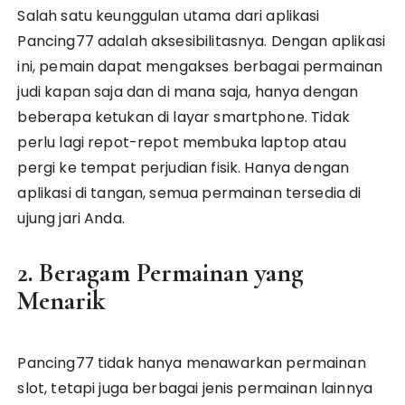
Salah satu keunggulan utama dari aplikasi
Pancing77 adalah aksesibilitasnya. Dengan aplikasi
ini, pemain dapat mengakses berbagai permainan
judi kapan saja dan di mana saja, hanya dengan
beberapa ketukan di layar smartphone. Tidak
perlu lagi repot-repot membuka laptop atau
pergi ke tempat perjudian fisik. Hanya dengan
aplikasi di tangan, semua permainan tersedia di
ujung jari Anda.
2.
Beragam Permainan yang
Menarik
Pancing77 tidak hanya menawarkan permainan
slot, tetapi juga berbagai jenis permainan lainnya