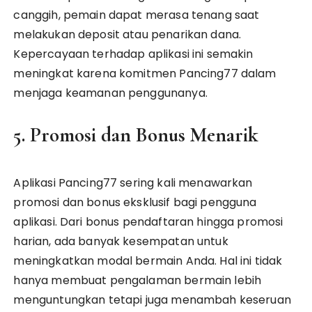
canggih, pemain dapat merasa tenang saat
melakukan deposit atau penarikan dana.
Kepercayaan terhadap aplikasi ini semakin
meningkat karena komitmen Pancing77 dalam
menjaga keamanan penggunanya.
5.
Promosi dan Bonus Menarik
Aplikasi Pancing77 sering kali menawarkan
promosi dan bonus eksklusif bagi pengguna
aplikasi. Dari bonus pendaftaran hingga promosi
harian, ada banyak kesempatan untuk
meningkatkan modal bermain Anda. Hal ini tidak
hanya membuat pengalaman bermain lebih
menguntungkan tetapi juga menambah keseruan