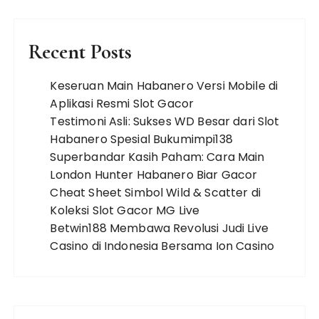
Recent Posts
Keseruan Main Habanero Versi Mobile di
Aplikasi Resmi Slot Gacor
Testimoni Asli: Sukses WD Besar dari Slot
Habanero Spesial Bukumimpi138
Superbandar Kasih Paham: Cara Main
London Hunter Habanero Biar Gacor
Cheat Sheet Simbol Wild & Scatter di
Koleksi Slot Gacor MG Live
Betwin188 Membawa Revolusi Judi Live
Casino di Indonesia Bersama Ion Casino