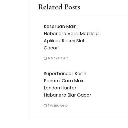
Related Posts
Keseruan Main
Habanero Versi Mobile di
Aplikasi Resmi Slot
Gacor
5 DAYS AGO
Superbandar Kasih
Paham: Cara Main
London Hunter
Habanero Biar Gacor
1 WEEK AGO