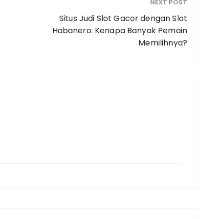
NEXT POST
Situs Judi Slot Gacor dengan Slot
Habanero: Kenapa Banyak Pemain
Memilihnya?