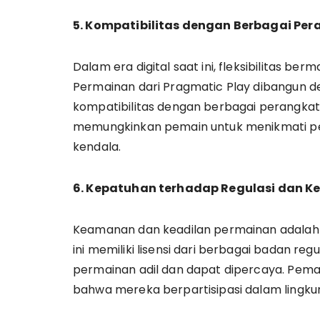
5. Kompatibilitas dengan Berbagai Pe
Dalam era digital saat ini, fleksibilitas be
Permainan dari Pragmatic Play dibangun 
kompatibilitas dengan berbagai perangkat,
memungkinkan pemain untuk menikmati pe
kendala.
6. Kepatuhan terhadap Regulasi dan 
Keamanan dan keadilan permainan adalah p
ini memiliki lisensi dari berbagai badan re
permainan adil dan dapat dipercaya. Pem
bahwa mereka berpartisipasi dalam lingku