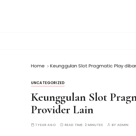
S
k
i
p
t
o
c
o
n
Home
Keunggulan Slot Pragmatic Play diban
t
e
UNCATEGORIZED
n
Keunggulan Slot Pragm
t
Provider Lain
1 YEAR AGO
READ TIME:
2 MINUTES
BY
ADMIN