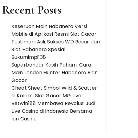
Recent Posts
Keseruan Main Habanero Versi
Mobile di Aplikasi Resmi Slot Gacor
Testimoni Asli: Sukses WD Besar dari
Slot Habanero Spesial
Bukumimpi138
Superbandar Kasih Paham: Cara
Main London Hunter Habanero Biar
Gacor
Cheat Sheet Simbol Wild & Scatter
di Koleksi Slot Gacor MG Live
Betwin188 Membawa Revolusi Judi
Live Casino di Indonesia Bersama
Ion Casino