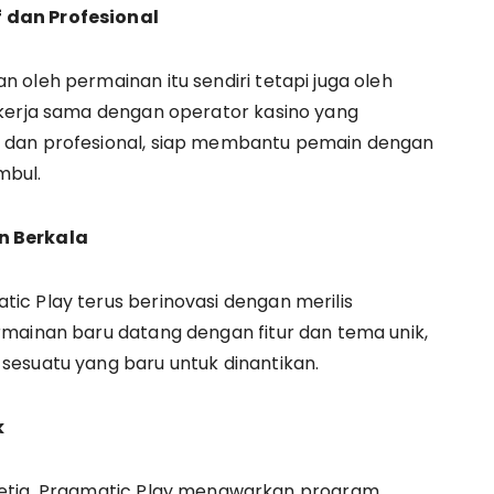
 dan Profesional
 oleh permainan itu sendiri tetapi juga oleh
ekerja sama dengan operator kasino yang
 dan profesional, siap membantu pemain dengan
mbul.
n Berkala
c Play terus berinovasi dengan merilis
mainan baru datang dengan fitur dan tema unik,
sesuatu yang baru untuk dinantikan.
k
setia, Pragmatic Play menawarkan program