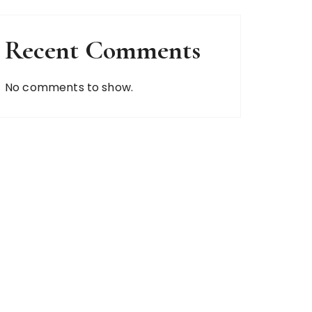
Recent Comments
No comments to show.