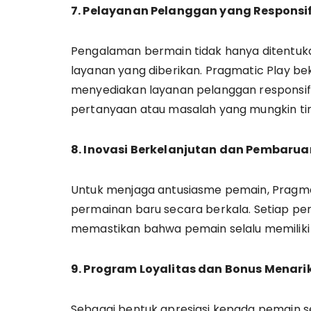
7. Pelayanan Pelanggan yang Responsif
Pengalaman bermain tidak hanya ditentukan
layanan yang diberikan. Pragmatic Play b
menyediakan layanan pelanggan responsif
pertanyaan atau masalah yang mungkin ti
8. Inovasi Berkelanjutan dan Pembarua
Untuk menjaga antusiasme pemain, Pragmati
permainan baru secara berkala. Setiap per
memastikan bahwa pemain selalu memiliki 
9. Program Loyalitas dan Bonus Menari
Sebagai bentuk apresiasi kepada pemain 