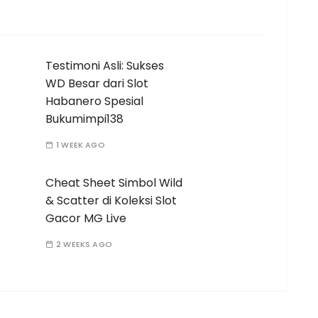
Testimoni Asli: Sukses
WD Besar dari Slot
Habanero Spesial
Bukumimpi138
1 WEEK AGO
Cheat Sheet Simbol Wild
& Scatter di Koleksi Slot
Gacor MG Live
2 WEEKS AGO