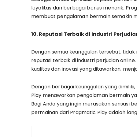
loyalitas dan berbagai bonus menarik. Pro
membuat pengalaman bermain semakin 
10. Reputasi Terbaik di Industri Perjudia
Dengan semua keunggulan tersebut, tidak 
reputasi terbaik di industri perjudian onlin
kualitas dan inovasi yang ditawarkan, men
Dengan berbagai keunggulan yang dimiliki, 
Play menawarkan pengalaman bermain yang
Bagi Anda yang ingin merasakan sensasi be
permainan dari Pragmatic Play adalah lan