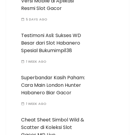
Versi Mobile di Aplikasi
Resmi Slot Gacor
5 DAYS AGO
Testimoni Asli: Sukses WD
Besar dari Slot Habanero
Spesial Bukumimpi138
1 WEEK AGO
Superbandar Kasih Paham:
Cara Main London Hunter
Habanero Biar Gacor
1 WEEK AGO
Cheat Sheet Simbol Wild &
Scatter di Koleksi Slot
Gacor MG Live