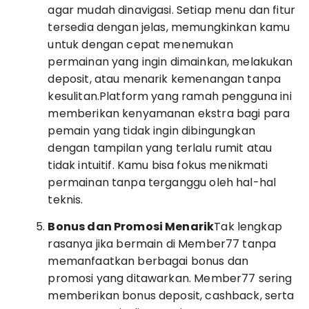
agar mudah dinavigasi. Setiap menu dan fitur
tersedia dengan jelas, memungkinkan kamu
untuk dengan cepat menemukan
permainan yang ingin dimainkan, melakukan
deposit, atau menarik kemenangan tanpa
kesulitan.Platform yang ramah pengguna ini
memberikan kenyamanan ekstra bagi para
pemain yang tidak ingin dibingungkan
dengan tampilan yang terlalu rumit atau
tidak intuitif. Kamu bisa fokus menikmati
permainan tanpa terganggu oleh hal-hal
teknis.
Bonus dan Promosi Menarik
Tak lengkap
rasanya jika bermain di Member77 tanpa
memanfaatkan berbagai bonus dan
promosi yang ditawarkan. Member77 sering
memberikan bonus deposit, cashback, serta