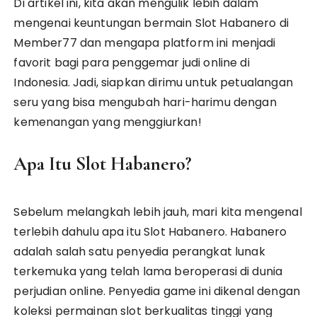
Di artikel ini, kita akan mengulik lebih dalam
mengenai keuntungan bermain Slot Habanero di
Member77 dan mengapa platform ini menjadi
favorit bagi para penggemar judi online di
Indonesia. Jadi, siapkan dirimu untuk petualangan
seru yang bisa mengubah hari-harimu dengan
kemenangan yang menggiurkan!
Apa Itu Slot Habanero?
Sebelum melangkah lebih jauh, mari kita mengenal
terlebih dahulu apa itu Slot Habanero. Habanero
adalah salah satu penyedia perangkat lunak
terkemuka yang telah lama beroperasi di dunia
perjudian online. Penyedia game ini dikenal dengan
koleksi permainan slot berkualitas tinggi yang