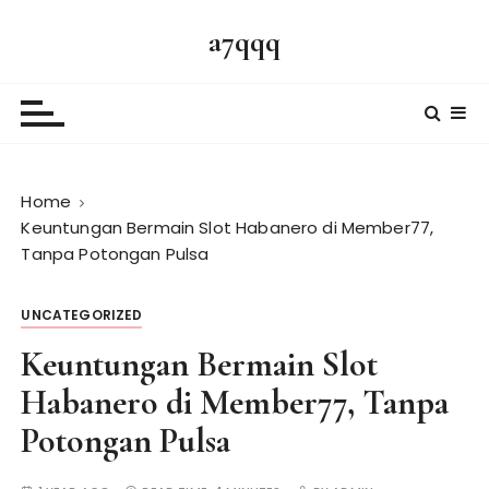
S
a7qqq
k
i
p
t
o
c
Home
o
Keuntungan Bermain Slot Habanero di Member77,
n
Tanpa Potongan Pulsa
t
e
n
UNCATEGORIZED
t
Keuntungan Bermain Slot
Habanero di Member77, Tanpa
Potongan Pulsa