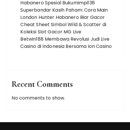
Habanero Spesial Bukumimpi138
Superbandar Kasih Paham: Cara Main
London Hunter Habanero Biar Gacor
Cheat Sheet Simbol Wild & Scatter di
Koleksi Slot Gacor MG Live
Betwin188 Membawa Revolusi Judi Live
Casino di Indonesia Bersama Ion Casino
Recent Comments
No comments to show.