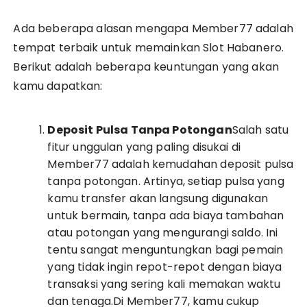
Ada beberapa alasan mengapa Member77 adalah
tempat terbaik untuk memainkan Slot Habanero.
Berikut adalah beberapa keuntungan yang akan
kamu dapatkan:
Deposit Pulsa Tanpa Potongan
Salah satu
fitur unggulan yang paling disukai di
Member77 adalah kemudahan deposit pulsa
tanpa potongan. Artinya, setiap pulsa yang
kamu transfer akan langsung digunakan
untuk bermain, tanpa ada biaya tambahan
atau potongan yang mengurangi saldo. Ini
tentu sangat menguntungkan bagi pemain
yang tidak ingin repot-repot dengan biaya
transaksi yang sering kali memakan waktu
dan tenaga.Di Member77, kamu cukup