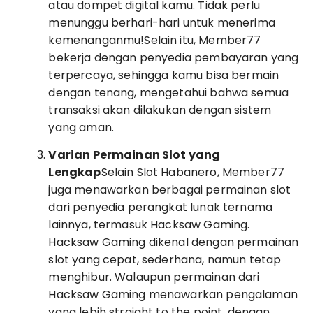
atau dompet digital kamu. Tidak perlu
menunggu berhari-hari untuk menerima
kemenanganmu!Selain itu, Member77
bekerja dengan penyedia pembayaran yang
terpercaya, sehingga kamu bisa bermain
dengan tenang, mengetahui bahwa semua
transaksi akan dilakukan dengan sistem
yang aman.
Varian Permainan Slot yang
Lengkap
Selain Slot Habanero, Member77
juga menawarkan berbagai permainan slot
dari penyedia perangkat lunak ternama
lainnya, termasuk Hacksaw Gaming.
Hacksaw Gaming dikenal dengan permainan
slot yang cepat, sederhana, namun tetap
menghibur. Walaupun permainan dari
Hacksaw Gaming menawarkan pengalaman
yang lebih straight to the point, dengan