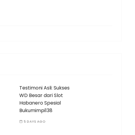
Testimoni Asli: Sukses
WD Besar dari Slot
Habanero Spesial
Bukumimpi138
5 DAYS AGO