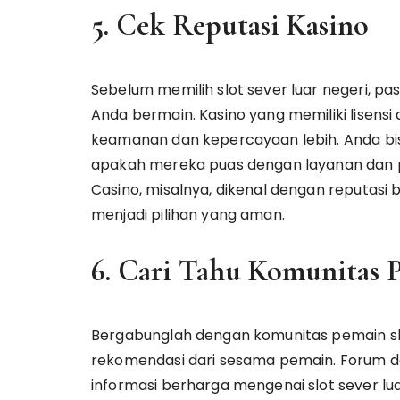
5. Cek Reputasi Kasino
Sebelum memilih slot sever luar negeri, p
Anda bermain. Kasino yang memiliki lisens
keamanan dan kepercayaan lebih. Anda bi
apakah mereka puas dengan layanan dan p
Casino, misalnya, dikenal dengan reputasi 
menjadi pilihan yang aman.
6. Cari Tahu Komunitas 
Bergabunglah dengan komunitas pemain sl
rekomendasi dari sesama pemain. Forum dan
informasi berharga mengenai slot sever l