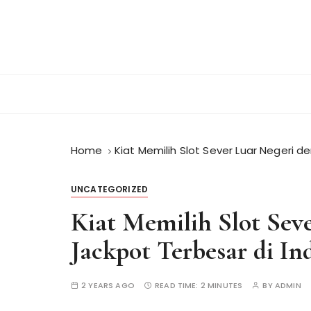
S
k
i
p
t
o
c
o
n
Home
Kiat Memilih Slot Sever Luar Negeri 
t
e
UNCATEGORIZED
n
Kiat Memilih Slot Sev
t
Jackpot Terbesar di In
2 YEARS AGO
READ TIME:
2 MINUTES
BY
ADMIN