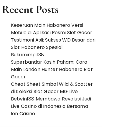
Recent Posts
Keseruan Main Habanero Versi
Mobile di Aplikasi Resmi Slot Gacor
Testimoni Asli: Sukses WD Besar dari
Slot Habanero Spesial
Bukumimpi138
Superbandar Kasih Paham: Cara
Main London Hunter Habanero Biar
Gacor
Cheat Sheet Simbol Wild & Scatter
di Koleksi Slot Gacor MG Live
Betwin188 Membawa Revolusi Judi
Live Casino di Indonesia Bersama
Ion Casino