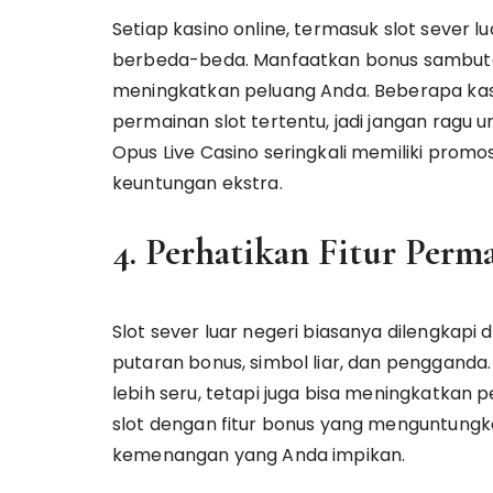
Setiap kasino online, termasuk slot sever
berbeda-beda. Manfaatkan bonus sambutan,
meningkatkan peluang Anda. Beberapa ka
permainan slot tertentu, jadi jangan ragu
Opus Live Casino seringkali memiliki pro
keuntungan ekstra.
4. Perhatikan Fitur Perm
Slot sever luar negeri biasanya dilengkapi 
putaran bonus, simbol liar, dan pengganda.
lebih seru, tetapi juga bisa meningkatkan
slot dengan fitur bonus yang menguntungka
kemenangan yang Anda impikan.