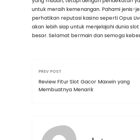
yang mudah, tetapi dengan pendekatan ya
untuk meraih kemenangan. Pahami jenis-jen
perhatikan reputasi kasino seperti Opus Liv
akan lebih siap untuk menjelajahi dunia s
besar. Selamat bermain dan semoga keber
PREV POST
Review Fitur Slot Gacor Maxwin yang
Membuatnya Menarik