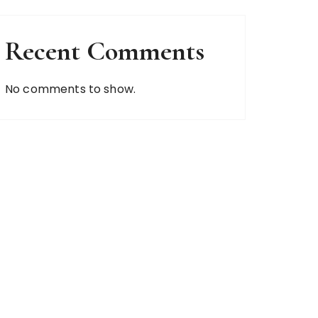
Recent Comments
No comments to show.