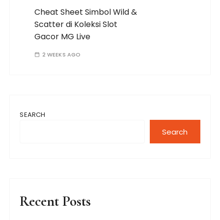
Cheat Sheet Simbol Wild &
Scatter di Koleksi Slot
Gacor MG Live
2 WEEKS AGO
SEARCH
Search
Recent Posts