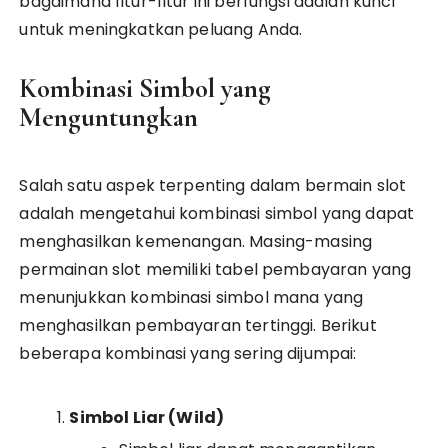
bagaimana fitur-fitur ini berfungsi adalah kunci
untuk meningkatkan peluang Anda.
Kombinasi Simbol yang
Menguntungkan
Salah satu aspek terpenting dalam bermain slot
adalah mengetahui kombinasi simbol yang dapat
menghasilkan kemenangan. Masing-masing
permainan slot memiliki tabel pembayaran yang
menunjukkan kombinasi simbol mana yang
menghasilkan pembayaran tertinggi. Berikut
beberapa kombinasi yang sering dijumpai:
Simbol Liar (Wild)