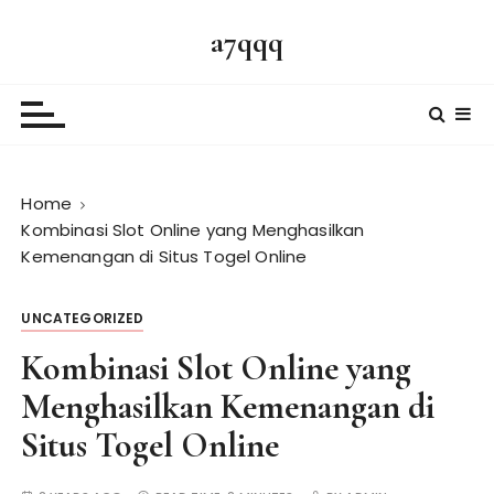
S
a7qqq
k
i
p
t
o
c
Home
o
Kombinasi Slot Online yang Menghasilkan
n
Kemenangan di Situs Togel Online
t
e
n
UNCATEGORIZED
t
Kombinasi Slot Online yang
Menghasilkan Kemenangan di
Situs Togel Online