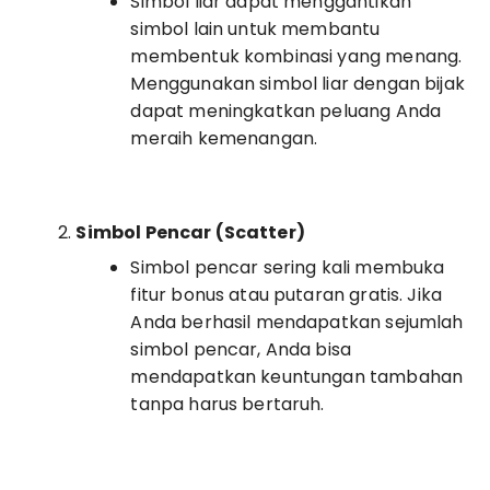
Simbol liar dapat menggantikan
simbol lain untuk membantu
membentuk kombinasi yang menang.
Menggunakan simbol liar dengan bijak
dapat meningkatkan peluang Anda
meraih kemenangan.
Simbol Pencar (Scatter)
Simbol pencar sering kali membuka
fitur bonus atau putaran gratis. Jika
Anda berhasil mendapatkan sejumlah
simbol pencar, Anda bisa
mendapatkan keuntungan tambahan
tanpa harus bertaruh.