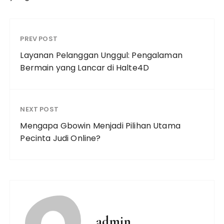
PREV POST
Layanan Pelanggan Unggul: Pengalaman
Bermain yang Lancar di Halte4D
NEXT POST
Mengapa Gbowin Menjadi Pilihan Utama
Pecinta Judi Online?
admin