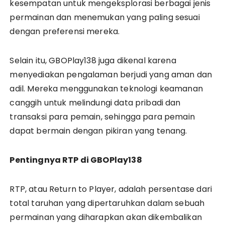
kesempatan untuk mengeksplorasi berbagai jenis
permainan dan menemukan yang paling sesuai
dengan preferensi mereka.
Selain itu, GBOPlay138 juga dikenal karena
menyediakan pengalaman berjudi yang aman dan
adil. Mereka menggunakan teknologi keamanan
canggih untuk melindungi data pribadi dan
transaksi para pemain, sehingga para pemain
dapat bermain dengan pikiran yang tenang.
Pentingnya RTP di GBOPlay138
RTP, atau Return to Player, adalah persentase dari
total taruhan yang dipertaruhkan dalam sebuah
permainan yang diharapkan akan dikembalikan