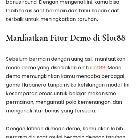
bonus round. Dengan mengenali ini, kamu bisa
lebih fokus saat bermain dan tahu kapan saat
terbaik untuk meningkatkan taruhan.
Manfaatkan Fitur Demo di Slot88
Sebelum bermain dengan uang asli, manfaatkan
mode demo yang disediakan oleh
slot88
. Mode
demo memungkinkan kamu mencoba berbagai
game Habanero tanpa risiko kehilangan modal. Ini
kesempatan emas untuk belajar mekanisme
permainan, mengamati pola kemenangan, dan
mengenali fitur bonus yang tersedia.
Dengan latihan di mode demo, kamu akan lebih
percaya diri saat mulai bermain dengan taruhan