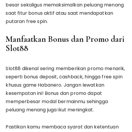
besar sekaligus memaksimalkan peluang menang
saat fitur bonus aktif atau saat mendapatkan
putaran free spin.
Manfaatkan Bonus dan Promo dari
Slot88
Slot88 dikenal sering memberikan promo menarik,
seperti bonus deposit, cashback, hingga free spin
khusus game Habanero. Jangan lewatkan
kesempatan ini! Bonus dan promo dapat
memperbesar modal bermainmu sehingga
peluang menang juga ikut meningkat.
Pastikan kamu membaca syarat dan ketentuan