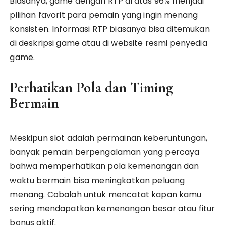
Biasanya, game dengan RTP di atas 96% menjadi
pilihan favorit para pemain yang ingin menang
konsisten. Informasi RTP biasanya bisa ditemukan
di deskripsi game atau di website resmi penyedia
game.
Perhatikan Pola dan Timing
Bermain
Meskipun slot adalah permainan keberuntungan,
banyak pemain berpengalaman yang percaya
bahwa memperhatikan pola kemenangan dan
waktu bermain bisa meningkatkan peluang
menang. Cobalah untuk mencatat kapan kamu
sering mendapatkan kemenangan besar atau fitur
bonus aktif.