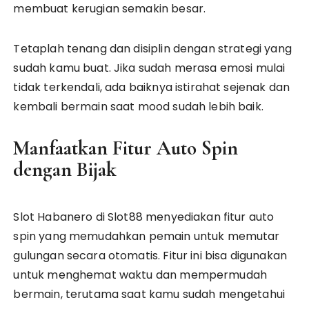
membuat kerugian semakin besar.
Tetaplah tenang dan disiplin dengan strategi yang
sudah kamu buat. Jika sudah merasa emosi mulai
tidak terkendali, ada baiknya istirahat sejenak dan
kembali bermain saat mood sudah lebih baik.
Manfaatkan Fitur Auto Spin
dengan Bijak
Slot Habanero di Slot88 menyediakan fitur auto
spin yang memudahkan pemain untuk memutar
gulungan secara otomatis. Fitur ini bisa digunakan
untuk menghemat waktu dan mempermudah
bermain, terutama saat kamu sudah mengetahui