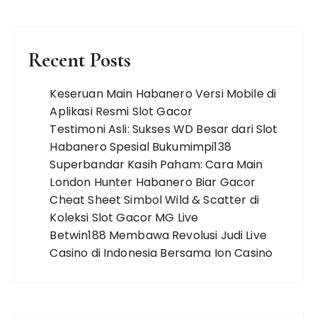
Recent Posts
Keseruan Main Habanero Versi Mobile di
Aplikasi Resmi Slot Gacor
Testimoni Asli: Sukses WD Besar dari Slot
Habanero Spesial Bukumimpi138
Superbandar Kasih Paham: Cara Main
London Hunter Habanero Biar Gacor
Cheat Sheet Simbol Wild & Scatter di
Koleksi Slot Gacor MG Live
Betwin188 Membawa Revolusi Judi Live
Casino di Indonesia Bersama Ion Casino