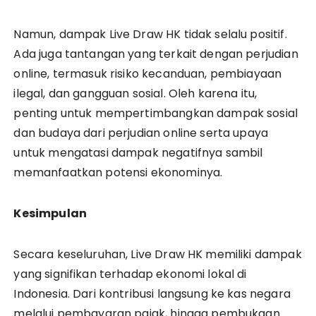
Namun, dampak Live Draw HK tidak selalu positif.
Ada juga tantangan yang terkait dengan perjudian
online, termasuk risiko kecanduan, pembiayaan
ilegal, dan gangguan sosial. Oleh karena itu,
penting untuk mempertimbangkan dampak sosial
dan budaya dari perjudian online serta upaya
untuk mengatasi dampak negatifnya sambil
memanfaatkan potensi ekonominya.
Kesimpulan
Secara keseluruhan, Live Draw HK memiliki dampak
yang signifikan terhadap ekonomi lokal di
Indonesia. Dari kontribusi langsung ke kas negara
melalui pembayaran pajak, hingga pembukaan