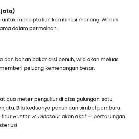
njata)
n untuk menciptakan kombinasi menang. Wild ini
 utama dalam permainan.
a dan bahan bakar diisi penuh, wild akan meluas
n, memberi peluang kemenangan besar.
t dua meter pengukur di atas gulungan: satu
enjata. Bila keduanya penuh dan simbol pemburu
fitur
Hunter vs Dinosaur
akan aktif — pertarungan
terius!