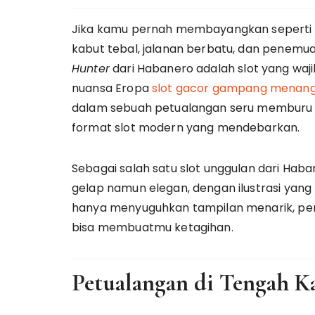
Jika kamu pernah membayangkan seperti a
kabut tebal, jalanan berbatu, dan penemua
Hunter
dari Habanero adalah slot yang wa
nuansa Eropa
slot gacor gampang menan
dalam sebuah petualangan seru memburu
format slot modern yang mendebarkan.
Sebagai salah satu slot unggulan dari Hab
gelap namun elegan, dengan ilustrasi yang 
hanya menyuguhkan tampilan menarik, pe
bisa membuatmu ketagihan.
Petualangan di Tengah 