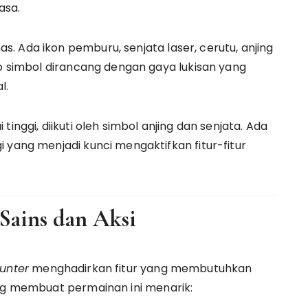
asa.
. Ada ikon pemburu, senjata laser, cerutu, anjing
ap simbol dirancang dengan gaya lukisan yang
l.
inggi, diikuti oleh simbol anjing dan senjata. Ada
 yang menjadi kunci mengaktifkan fitur-fitur
Sains dan Aksi
unter
menghadirkan fitur yang membutuhkan
ang membuat permainan ini menarik: