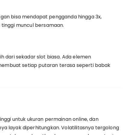
an bisa mendapat pengganda hingga 3x,
ai tinggi muncul bersamaan.
ih dari sekadar slot biasa. Ada elemen
 membuat setiap putaran terasa seperti babak
 tinggi untuk ukuran permainan online, dan
layak diperhitungkan. Volatilitasnya tergolong