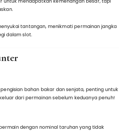
bar untuk mendapatkan kemenangan besar, tapi
askan.
enyukai tantangan, menikmati permainan jangka
i dalam slot.
nter
pengisian bahan bakar dan senjata, penting untuk
keluar dari permainan sebelum keduanya penuh!
n bermain dengan nominal taruhan yang tidak