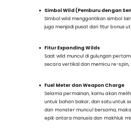
Simbol Wild (Pemburu dengan Se
Simbol wild menggantikan simbol lai
juga menjadi pusat dari fitur bonus
Fitur Expanding Wilds
Saat wild muncul di gulungan pertam
secara vertikal dan memicu re-spi
Fuel Meter dan Weapon Charge
Selama permainan, kamu akan meliha
untuk bahan bakar, dan satu untuk s
dan monster muncul bersama, maka 
epik antara manusia dan makhluk mis