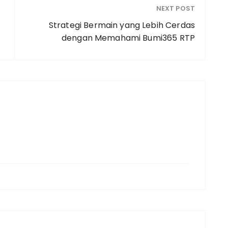
NEXT POST
Strategi Bermain yang Lebih Cerdas
dengan Memahami Bumi365 RTP