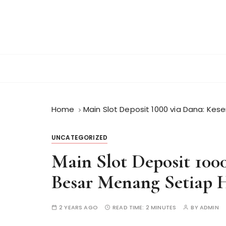
S
k
i
p
t
o
c
o
n
Home
Main Slot Deposit 1000 via Dana: Ke
t
e
UNCATEGORIZED
n
Main Slot Deposit 100
t
Besar Menang Setiap H
2 YEARS AGO
READ TIME:
2 MINUTES
BY
ADMIN