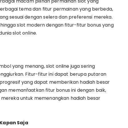
rbagai macam pilihan permainan slot yang
berbagai tema dan fitur permainan yang berbeda,
ng sesuai dengan selera dan preferensi mereka.
 hingga slot modern dengan fitur-fitur bonus yang
unia slot online.
mbol yang menang, slot online juga sering
giurkan. Fitur-fitur ini dapat berupa putaran
ot progresif yang dapat memberikan hadiah besar
n memanfaatkan fitur bonus ini dengan baik,
g mereka untuk memenangkan hadiah besar
Kapan Saja