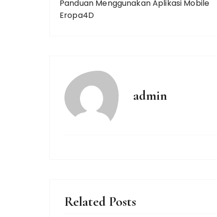
Panduan Menggunakan Aplikasi Mobile
Eropa4D
admin
Related Posts