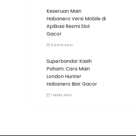
Keseruan Main
Habanero Versi Mobile di
Aplikasi Resmi Slot
Gacor
5 DAYS AGO
Superbandar Kasih
Paham: Cara Main
London Hunter
Habanero Biar Gacor
1 WEEK AGO