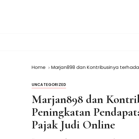
S
k
i
p
t
o
c
o
n
Home
Marjan898 dan Kontribusinya terhada
t
e
UNCATEGORIZED
n
Marjan898 dan Kontri
t
Peningkatan Pendapat
Pajak Judi Online