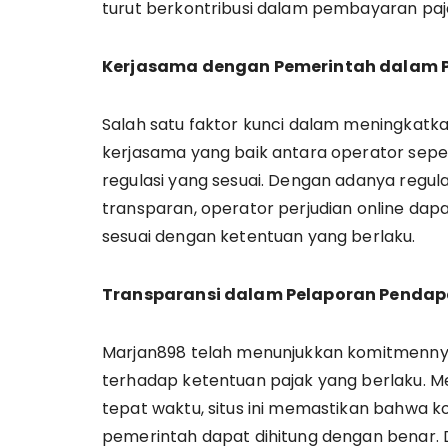
turut berkontribusi dalam pembayaran paja
Kerjasama dengan Pemerintah dalam P
Salah satu faktor kunci dalam meningkatkan
kerjasama yang baik antara operator sep
regulasi yang sesuai. Dengan adanya regula
transparan, operator perjudian online da
sesuai dengan ketentuan yang berlaku.
Transparansi dalam Pelaporan Penda
Marjan898 telah menunjukkan komitmenny
terhadap ketentuan pajak yang berlaku. M
tepat waktu, situs ini memastikan bahwa 
pemerintah dapat dihitung dengan benar