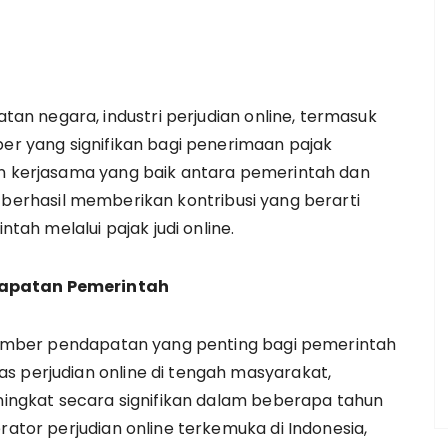
n negara, industri perjudian online, termasuk
ber yang signifikan bagi penerimaan pajak
an kerjasama yang baik antara pemerintah dan
 berhasil memberikan kontribusi yang berarti
h melalui pajak judi online.
dapatan Pemerintah
u sumber pendapatan yang penting bagi pemerintah
s perjudian online di tengah masyarakat,
eningkat secara signifikan dalam beberapa tahun
rator perjudian online terkemuka di Indonesia,