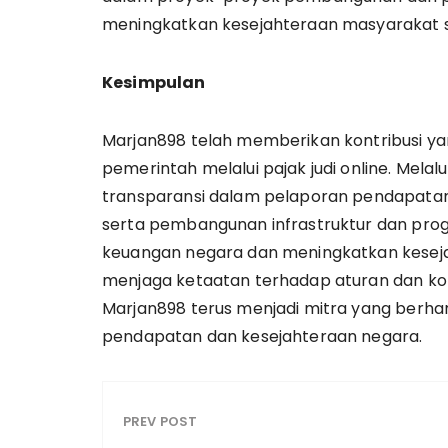
meningkatkan kesejahteraan masyarakat s
Kesimpulan
Marjan898 telah memberikan kontribusi ya
pemerintah melalui pajak judi online. Mela
transparansi dalam pelaporan pendapatan
serta pembangunan infrastruktur dan prog
keuangan negara dan meningkatkan kesej
menjaga ketaatan terhadap aturan dan ko
Marjan898 terus menjadi mitra yang berh
pendapatan dan kesejahteraan negara.
PREV POST