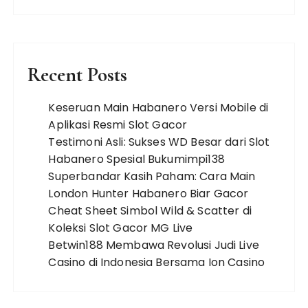
Recent Posts
Keseruan Main Habanero Versi Mobile di
Aplikasi Resmi Slot Gacor
Testimoni Asli: Sukses WD Besar dari Slot
Habanero Spesial Bukumimpi138
Superbandar Kasih Paham: Cara Main
London Hunter Habanero Biar Gacor
Cheat Sheet Simbol Wild & Scatter di
Koleksi Slot Gacor MG Live
Betwin188 Membawa Revolusi Judi Live
Casino di Indonesia Bersama Ion Casino