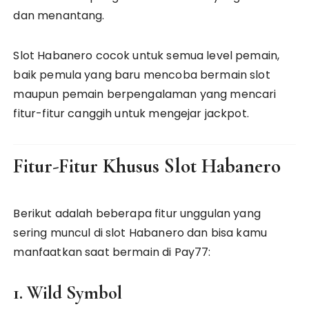
dan menantang.
Slot Habanero cocok untuk semua level pemain,
baik pemula yang baru mencoba bermain slot
maupun pemain berpengalaman yang mencari
fitur-fitur canggih untuk mengejar jackpot.
Fitur-Fitur Khusus Slot Habanero
Berikut adalah beberapa fitur unggulan yang
sering muncul di slot Habanero dan bisa kamu
manfaatkan saat bermain di Pay77:
1.
Wild Symbol