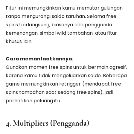
Fitur ini memungkinkan kamu memutar gulungan
tanpa mengurangi saldo taruhan. Selama free
spins berlangsung, biasanya ada pengganda
kemenangan, simbol wild tambahan, atau fitur
khusus lain.
Cara memanfaatkannya:
Gunakan momen free spins untuk bermain agresif,
karena kamu tidak mengeluarkan saldo. Beberapa
game memungkinkan retrigger (mendapat free
spins tambahan saat sedang free spins), jadi
perhatikan peluang itu.
4.
Multipliers (Pengganda)