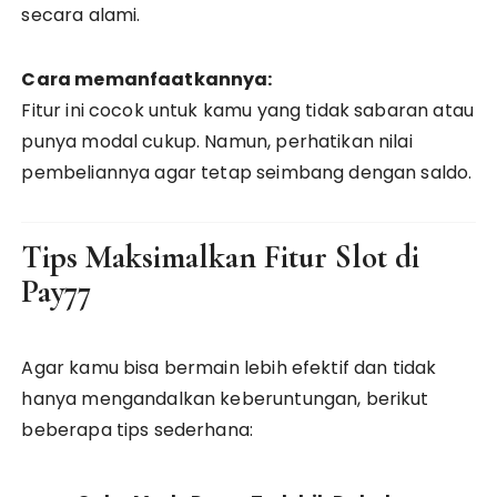
secara alami.
Cara memanfaatkannya:
Fitur ini cocok untuk kamu yang tidak sabaran atau
punya modal cukup. Namun, perhatikan nilai
pembeliannya agar tetap seimbang dengan saldo.
Tips Maksimalkan Fitur Slot di
Pay77
Agar kamu bisa bermain lebih efektif dan tidak
hanya mengandalkan keberuntungan, berikut
beberapa tips sederhana: