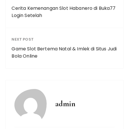
Cerita Kemenangan Slot Habanero di Buka77
Login Setelah
NEXT POST
Game Slot Bertema Natal & Imlek di Situs Judi
Bola Online
admin