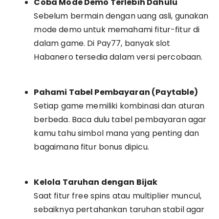
Coba Mode Demo Terlebih Dahulu
Sebelum bermain dengan uang asli, gunakan
mode demo untuk memahami fitur-fitur di
dalam game. Di Pay77, banyak slot
Habanero tersedia dalam versi percobaan.
Pahami Tabel Pembayaran (Paytable)
Setiap game memiliki kombinasi dan aturan
berbeda. Baca dulu tabel pembayaran agar
kamu tahu simbol mana yang penting dan
bagaimana fitur bonus dipicu.
Kelola Taruhan dengan Bijak
Saat fitur free spins atau multiplier muncul,
sebaiknya pertahankan taruhan stabil agar