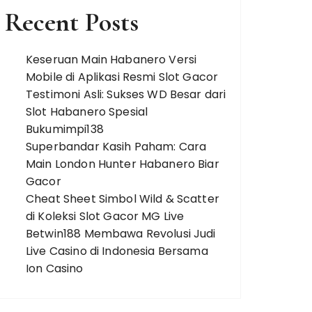
Recent Posts
Keseruan Main Habanero Versi
Mobile di Aplikasi Resmi Slot Gacor
Testimoni Asli: Sukses WD Besar dari
Slot Habanero Spesial
Bukumimpi138
Superbandar Kasih Paham: Cara
Main London Hunter Habanero Biar
Gacor
Cheat Sheet Simbol Wild & Scatter
di Koleksi Slot Gacor MG Live
Betwin188 Membawa Revolusi Judi
Live Casino di Indonesia Bersama
Ion Casino