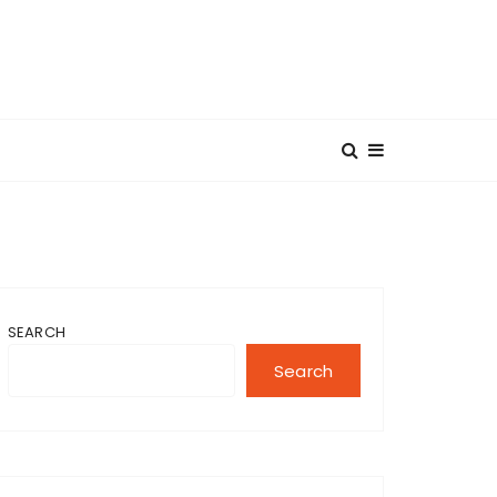
SEARCH
Search