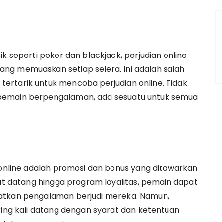
k seperti poker dan blackjack, perjudian online
ng memuaskan setiap selera. Ini adalah salah
ertarik untuk mencoba perjudian online. Tidak
 pemain berpengalaman, ada sesuatu untuk semua
n online adalah promosi dan bonus yang ditawarkan
mat datang hingga program loyalitas, pemain dapat
katkan pengalaman berjudi mereka. Namun,
ring kali datang dengan syarat dan ketentuan