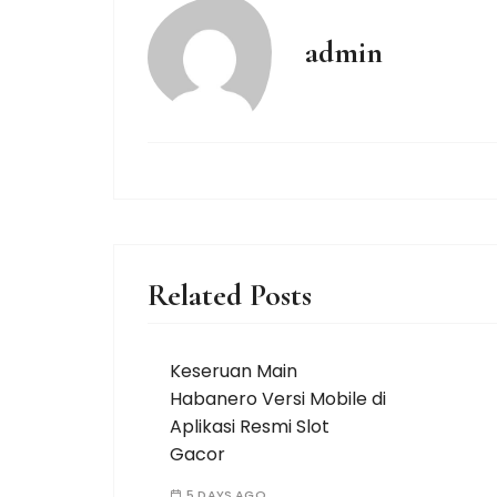
admin
Related Posts
Keseruan Main
Habanero Versi Mobile di
Aplikasi Resmi Slot
Gacor
5 DAYS AGO