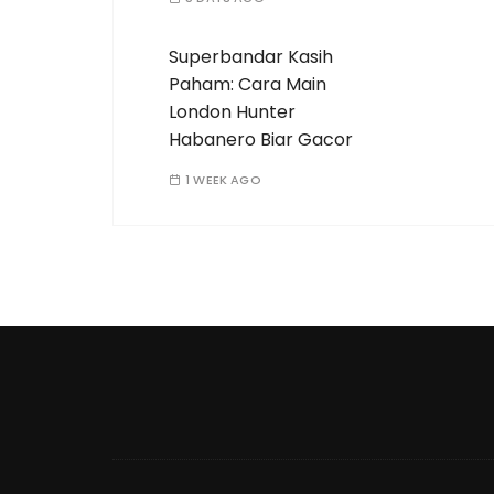
Superbandar Kasih
Paham: Cara Main
London Hunter
Habanero Biar Gacor
1 WEEK AGO