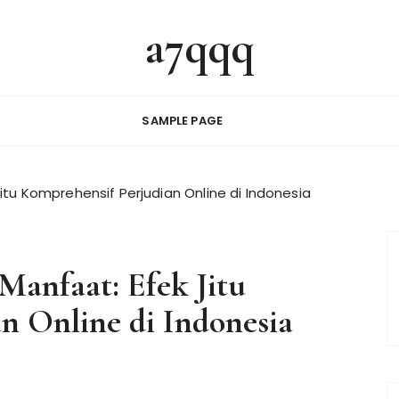
a7qqq
SAMPLE PAGE
tu Komprehensif Perjudian Online di Indonesia
anfaat: Efek Jitu
n Online di Indonesia