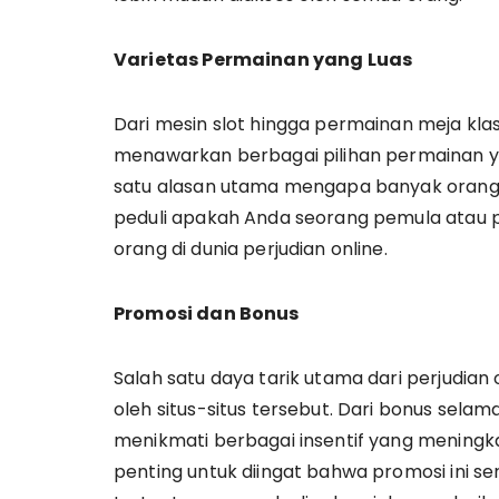
Varietas Permainan yang Luas
Dari mesin slot hingga permainan meja klasi
menawarkan berbagai pilihan permainan ya
satu alasan utama mengapa banyak orang t
peduli apakah Anda seorang pemula atau
orang di dunia perjudian online.
Promosi dan Bonus
Salah satu daya tarik utama dari perjudia
oleh situs-situs tersebut. Dari bonus sela
menikmati berbagai insentif yang mening
penting untuk diingat bahwa promosi ini se