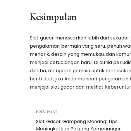
Kesimpulan
Slot gacor menawarkan lebih dari sekad
pengalaman bermain yang seru, penuh warna
menarik, desain yang memukau, dan komunit
menjadi petualangan baru. Di dunia perjudia
dicoba, mengajak pemain untuk merasakan
henti. Jadi, jika Anda mencari pengalaman 
menjajal slot gacor dan melihat keberunt
PREV POST
Slot Gacor Gampang Menang: Tips
Meningkatkan Peluang Kemenangan