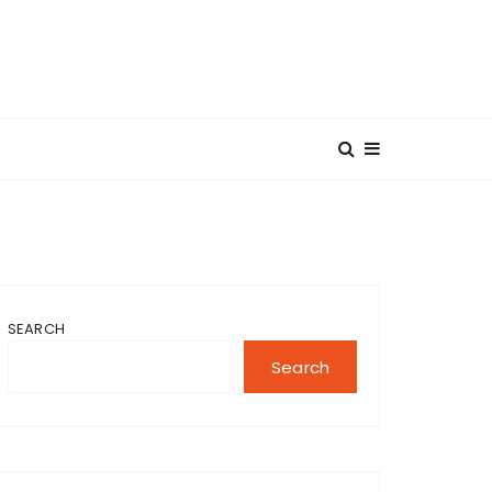
SEARCH
Search