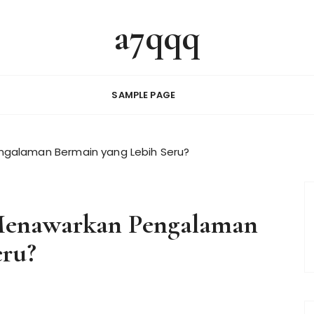
a7qqq
SAMPLE PAGE
galaman Bermain yang Lebih Seru?
Menawarkan Pengalaman
eru?