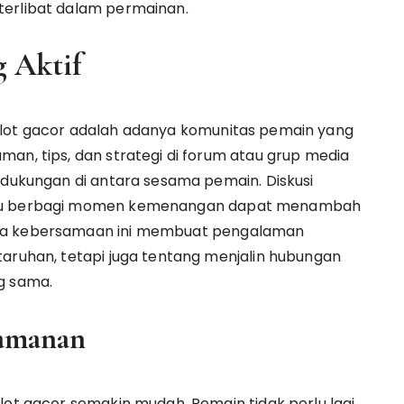
terlibat dalam permainan.
g Aktif
slot gacor adalah adanya komunitas pemain yang
man, tips, dan strategi di forum atau grup media
n dukungan di antara sesama pemain. Diskusi
atau berbagi momen kemenangan dapat menambah
asa kebersamaan ini membuat pengalaman
taruhan, tetapi juga tentang menjalin hubungan
g sama.
yamanan
lot gacor semakin mudah. Pemain tidak perlu lagi