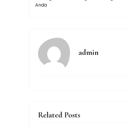
Anda
admin
Related Posts