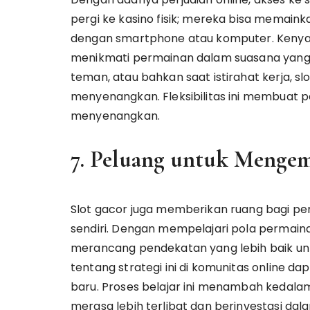
pergi ke kasino fisik; mereka bisa memaink
dengan smartphone atau komputer. Keny
menikmati permainan dalam suasana yang l
teman, atau bahkan saat istirahat kerja, sl
menyenangkan. Fleksibilitas ini membuat 
menyenangkan.
7. Peluang untuk Mengem
Slot gacor juga memberikan ruang bagi 
sendiri. Dengan mempelajari pola permai
merancang pendekatan yang lebih baik un
tentang strategi ini di komunitas online d
baru. Proses belajar ini menambah keda
merasa lebih terlibat dan berinvestasi da