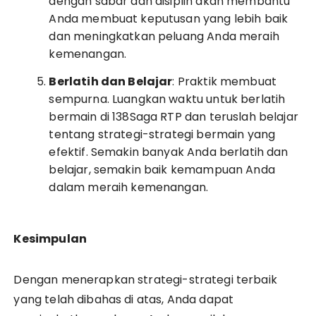
dengan sabar dan disiplin akan membantu
Anda membuat keputusan yang lebih baik
dan meningkatkan peluang Anda meraih
kemenangan.
Berlatih dan Belajar
: Praktik membuat
sempurna. Luangkan waktu untuk berlatih
bermain di 138Saga RTP dan teruslah belajar
tentang strategi-strategi bermain yang
efektif. Semakin banyak Anda berlatih dan
belajar, semakin baik kemampuan Anda
dalam meraih kemenangan.
Kesimpulan
Dengan menerapkan strategi-strategi terbaik
yang telah dibahas di atas, Anda dapat