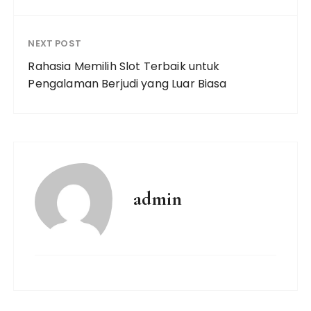
NEXT POST
Rahasia Memilih Slot Terbaik untuk
Pengalaman Berjudi yang Luar Biasa
admin