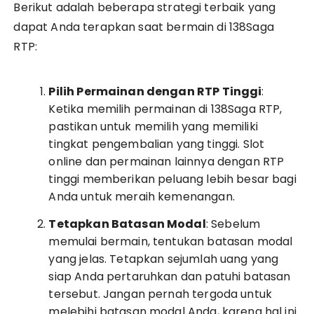
Berikut adalah beberapa strategi terbaik yang
dapat Anda terapkan saat bermain di 138Saga
RTP:
Pilih Permainan dengan RTP Tinggi
:
Ketika memilih permainan di 138Saga RTP,
pastikan untuk memilih yang memiliki
tingkat pengembalian yang tinggi. Slot
online dan permainan lainnya dengan RTP
tinggi memberikan peluang lebih besar bagi
Anda untuk meraih kemenangan.
Tetapkan Batasan Modal
: Sebelum
memulai bermain, tentukan batasan modal
yang jelas. Tetapkan sejumlah uang yang
siap Anda pertaruhkan dan patuhi batasan
tersebut. Jangan pernah tergoda untuk
melebihi batasan modal Anda, karena hal ini