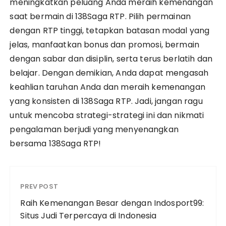
meningkatkan peluang Anda meraih kemenangan
saat bermain di 138Saga RTP. Pilih permainan
dengan RTP tinggi, tetapkan batasan modal yang
jelas, manfaatkan bonus dan promosi, bermain
dengan sabar dan disiplin, serta terus berlatih dan
belajar. Dengan demikian, Anda dapat mengasah
keahlian taruhan Anda dan meraih kemenangan
yang konsisten di 138Saga RTP. Jadi, jangan ragu
untuk mencoba strategi-strategi ini dan nikmati
pengalaman berjudi yang menyenangkan
bersama 138Saga RTP!
PREV POST
Raih Kemenangan Besar dengan Indosport99:
Situs Judi Terpercaya di Indonesia