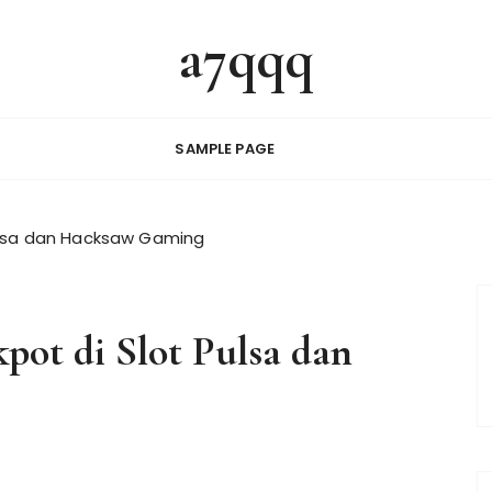
a7qqq
SAMPLE PAGE
ulsa dan Hacksaw Gaming
pot di Slot Pulsa dan