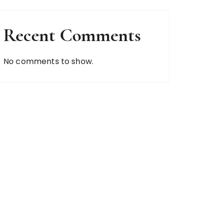
Recent Comments
No comments to show.