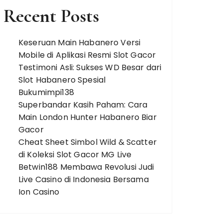
Recent Posts
Keseruan Main Habanero Versi
Mobile di Aplikasi Resmi Slot Gacor
Testimoni Asli: Sukses WD Besar dari
Slot Habanero Spesial
Bukumimpi138
Superbandar Kasih Paham: Cara
Main London Hunter Habanero Biar
Gacor
Cheat Sheet Simbol Wild & Scatter
di Koleksi Slot Gacor MG Live
Betwin188 Membawa Revolusi Judi
Live Casino di Indonesia Bersama
Ion Casino