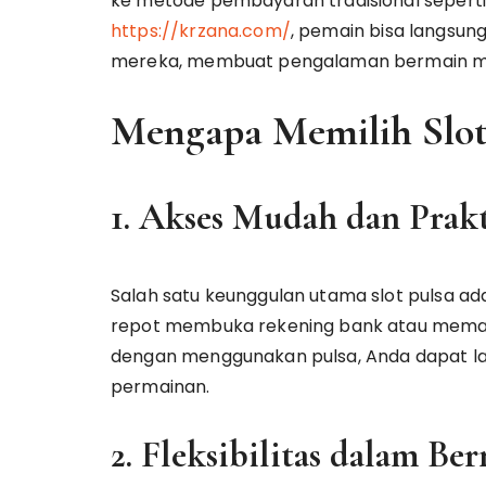
ke metode pembayaran tradisional seperti 
https://krzana.com/
, pemain bisa langsu
mereka, membuat pengalaman bermain menja
Mengapa Memilih Slot
1. Akses Mudah dan Prakt
Salah satu keunggulan utama slot pulsa ad
repot membuka rekening bank atau memasu
dengan menggunakan pulsa, Anda dapat l
permainan.
2. Fleksibilitas dalam Be