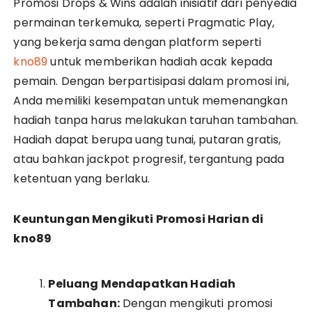
Promosi Drops & Wins adalah inisiatif dari penyedia
permainan terkemuka, seperti Pragmatic Play,
yang bekerja sama dengan platform seperti
kno89
untuk memberikan hadiah acak kepada
pemain.
Dengan berpartisipasi dalam promosi ini,
Anda memiliki kesempatan untuk memenangkan
hadiah tanpa harus melakukan taruhan tambahan.
Hadiah dapat berupa uang tunai, putaran gratis,
atau bahkan jackpot progresif, tergantung pada
ketentuan yang berlaku.
Keuntungan Mengikuti Promosi Harian di
kno89
Peluang Mendapatkan Hadiah
Tambahan:
Dengan mengikuti promosi