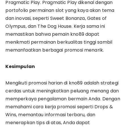
Pragmatic Play.
Pragmatic Play dikenal dengan
portofolio permainan slot yang kaya akan tema
dan inovasi, seperti Sweet Bonanza, Gates of
Olympus, dan The Dog House.
Kerja sama ini
memastikan bahwa pemain kno89 dapat
menikmati permainan berkualitas tinggi sambil
memanfaatkan berbagai promosi menarik.
​
Kesimpulan
Mengikuti promosi harian di kno89 adalah strategi
cerdas untuk meningkatkan peluang menang dan
memperkaya pengalaman bermain Anda.
Dengan
memahami cara kerja promosi seperti Drops &
Wins, memantau informasi terbaru, dan
menerapkan tips di atas, Anda dapat