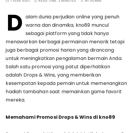
1 YEAR AGO
READ TIME:
2 MINUTES
BY
ADMIN
D
alam dunia perjudian online yang penuh
warna dan dinamika, kno89 muncul
sebagai platform yang tidak hanya
menawarkan berbagai permainan menarik tetapi
juga berbagai promosi harian yang dirancang
untuk meningkatkan pengalaman bermain Anda.
Salah satu promosi yang patut diperhatikan
adalah Drops & Wins, yang memberikan
kesempatan kepada pemain untuk memenangkan
hadiah tambahan saat memainkan game favorit
mereka.
Memahami Promosi Drops & Wins di kno89