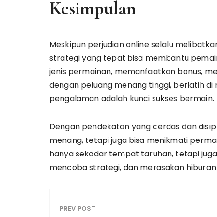
Kesimpulan
Meskipun perjudian online selalu melibatk
strategi yang tepat bisa membantu pem
jenis permainan, memanfaatkan bonus, me
dengan peluang menang tinggi, berlatih di
pengalaman adalah kunci sukses bermain.
Dengan pendekatan yang cerdas dan disipl
menang, tetapi juga bisa menikmati perm
hanya sekadar tempat taruhan, tetapi jug
mencoba strategi, dan merasakan hibura
PREV POST