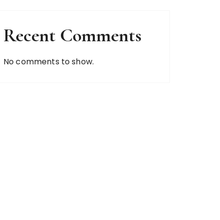
Recent Comments
No comments to show.