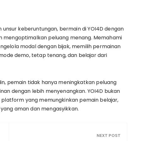
an unsur keberuntungan, bermain di YOI4D dengan
ain mengoptimalkan peluang menang. Memahami
ngelola modal dengan bijak, memilih permainan
 mode demo, tetap tenang, dan belajar dari
in, pemain tidak hanya meningkatkan peluang
ainan dengan lebih menyenangkan. YOI4D bukan
a platform yang memungkinkan pemain belajar,
n yang aman dan mengasyikkan.
NEXT POST