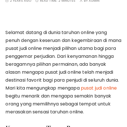
2 YEARS AGO
READ TIME:
2 MINUTES
BY
ADMIN
Selamat datang di dunia taruhan online yang
penuh dengan keseruan dan kegembiraan di mana
pusat judi online menjadi pilihan utama bagi para
penggemar perjudian. Dari kenyamanan hingga
beragamnya pilihan permainan, ada banyak
alasan mengapa pusat judi online telah menjadi
destinasi favorit bagi para penjudi di seluruh dunia.
Mari kita mengungkap mengapa
pusat judi online
begitu menarik dan mengapa semakin banyak
orang yang memilihnya sebagai tempat untuk
merasakan sensasi taruhan online.