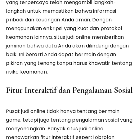
yang terpercaya telah mengambil langkah-
langkah untuk memastikan bahwa informasi
pribadi dan keuangan Anda aman. Dengan
menggunakan enkripsi yang kuat dan protokol
keamanan lainnya, situs judi online memberikan
jaminan bahwa data Anda akan dilindungi dengan
baik. Ini berarti Anda dapat bermain dengan
pikiran yang tenang tanpa harus khawatir tentang
risiko keamanan.
Fitur Interaktif dan Pengalaman Sosial
Pusat judi online tidak hanya tentang bermain
game, tetapi juga tentang pengalaman sosial yang
menyenangkan. Banyak situs judi online
menawarkan fitur interaktif seperti obrolan