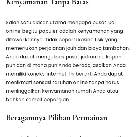
Kenyamanan Tanpa Batas
Salah satu alasan utama mengapa pusat judi
online begitu populer adalah kenyamanan yang
ditawarkannya. Tidak seperti kasino fisik yang
memerlukan perjalanan jauh dan biaya tambahan,
Anda dapat mengakses pusat judi online kapan
pun dan di mana pun Anda berada, asalkan Anda
memiliki koneksi internet. Ini berarti Anda dapat
menikmati sensasi taruhan online tanpa harus
meninggalkan kenyamanan rumah Anda atau
bahkan sambil bepergian.
Beragamnya Pilihan Permainan