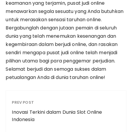
keamanan yang terjamin, pusat judi online
menawarkan segala sesuatu yang Anda butuhkan
untuk merasakan sensasi taruhan online.
Bergabunglah dengan jutaan pemain di seluruh
dunia yang telah menemukan kesenangan dan
kegembiraan dalam berjudi online, dan rasakan
sendiri mengapa pusat judi online telah menjadi
pilihan utama bagi para penggemar perjudian.
Selamat berjudi dan semoga sukses dalam
petualangan Anda di dunia taruhan online!
PREV POST
Inovasi Terkini dalam Dunia Slot Online
Indonesia