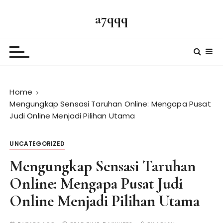
S
a7qqq
k
i
p
t
o
c
Home
o
Mengungkap Sensasi Taruhan Online: Mengapa Pusat
n
Judi Online Menjadi Pilihan Utama
t
e
n
UNCATEGORIZED
t
Mengungkap Sensasi Taruhan
Online: Mengapa Pusat Judi
Online Menjadi Pilihan Utama