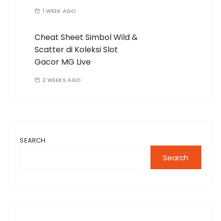
1 WEEK AGO
Cheat Sheet Simbol Wild &
Scatter di Koleksi Slot
Gacor MG Live
2 WEEKS AGO
SEARCH
Search