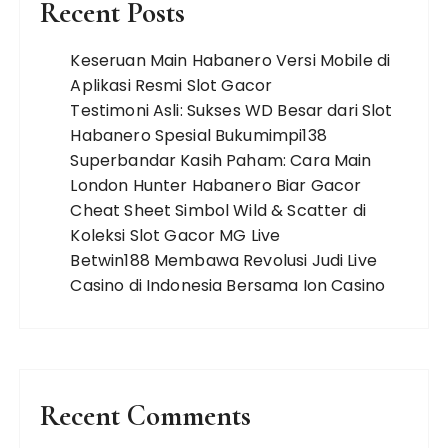
Recent Posts
Keseruan Main Habanero Versi Mobile di
Aplikasi Resmi Slot Gacor
Testimoni Asli: Sukses WD Besar dari Slot
Habanero Spesial Bukumimpi138
Superbandar Kasih Paham: Cara Main
London Hunter Habanero Biar Gacor
Cheat Sheet Simbol Wild & Scatter di
Koleksi Slot Gacor MG Live
Betwin188 Membawa Revolusi Judi Live
Casino di Indonesia Bersama Ion Casino
Recent Comments