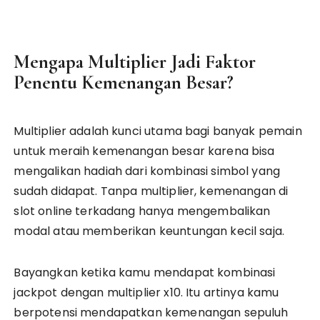
Mengapa Multiplier Jadi Faktor
Penentu Kemenangan Besar?
Multiplier adalah kunci utama bagi banyak pemain
untuk meraih kemenangan besar karena bisa
mengalikan hadiah dari kombinasi simbol yang
sudah didapat. Tanpa multiplier, kemenangan di
slot online terkadang hanya mengembalikan
modal atau memberikan keuntungan kecil saja.
Bayangkan ketika kamu mendapat kombinasi
jackpot dengan multiplier x10. Itu artinya kamu
berpotensi mendapatkan kemenangan sepuluh