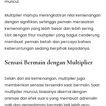
muncul.
Multiplier mampu meningkatkan nilai kemenangan
dengan signifikan, sehingga pemain merasakan
kemenangan yang lebih besar dan lebih sering.
Slot dengan fitur multiplier yang bagus cenderung
membuat pemain betah dan percaya bahwa
keberuntungan sedang berpihak kepadanya.
Sensasi Bermain dengan Multiplier
Selain dari sisi kemenangan, multiplier juga
memberikan sensasi tersendiri saat bermain. Saat
multiplier muncul, biasanya disertai dengan
animasi dan efek suara yang membuat adrenalin
naik dan pengalaman bermain jadi lebih seru.