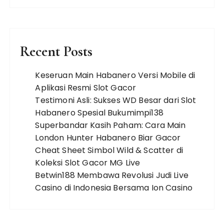
Recent Posts
Keseruan Main Habanero Versi Mobile di
Aplikasi Resmi Slot Gacor
Testimoni Asli: Sukses WD Besar dari Slot
Habanero Spesial Bukumimpi138
Superbandar Kasih Paham: Cara Main
London Hunter Habanero Biar Gacor
Cheat Sheet Simbol Wild & Scatter di
Koleksi Slot Gacor MG Live
Betwin188 Membawa Revolusi Judi Live
Casino di Indonesia Bersama Ion Casino