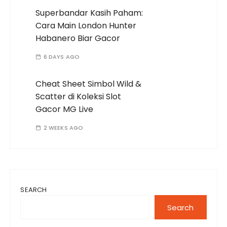
Superbandar Kasih Paham:
Cara Main London Hunter
Habanero Biar Gacor
6 DAYS AGO
Cheat Sheet Simbol Wild &
Scatter di Koleksi Slot
Gacor MG Live
2 WEEKS AGO
SEARCH
Search