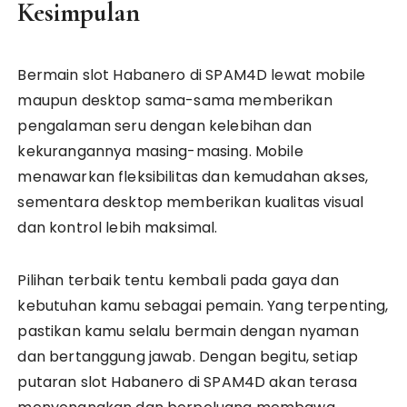
Kesimpulan
Bermain slot Habanero di SPAM4D lewat mobile
maupun desktop sama-sama memberikan
pengalaman seru dengan kelebihan dan
kekurangannya masing-masing. Mobile
menawarkan fleksibilitas dan kemudahan akses,
sementara desktop memberikan kualitas visual
dan kontrol lebih maksimal.
Pilihan terbaik tentu kembali pada gaya dan
kebutuhan kamu sebagai pemain. Yang terpenting,
pastikan kamu selalu bermain dengan nyaman
dan bertanggung jawab. Dengan begitu, setiap
putaran slot Habanero di SPAM4D akan terasa