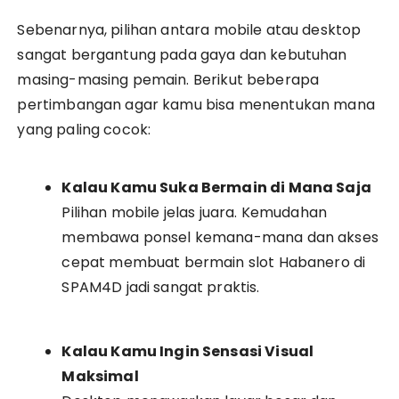
Sebenarnya, pilihan antara mobile atau desktop
sangat bergantung pada gaya dan kebutuhan
masing-masing pemain. Berikut beberapa
pertimbangan agar kamu bisa menentukan mana
yang paling cocok:
Kalau Kamu Suka Bermain di Mana Saja
Pilihan mobile jelas juara. Kemudahan
membawa ponsel kemana-mana dan akses
cepat membuat bermain slot Habanero di
SPAM4D jadi sangat praktis.
Kalau Kamu Ingin Sensasi Visual
Maksimal