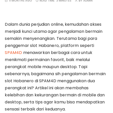
11 MONTHS AGO
READ TIME:
3 MINUTES
BY
ADMIN
Dalam dunia perjudian online, kemudahan akses
menjadi kunci utama agar pengalaman bermain
semakin menyenangkan. Terutama bagi para
penggemar slot Habanero, platform seperti
SPAM4D
menawarkan berbagai cara untuk
menikmati permainan favorit, baik melalui
perangkat mobile maupun desktop. Tapi
sebenarnya, bagaimana sih pengalaman bermain
slot Habanero di SPAM4D menggunakan dua
perangkat ini? Artikel ini akan membahas
kelebihan dan kekurangan bermain di mobile dan
desktop, serta tips agar kamu bisa mendapatkan
sensasi terbaik dari keduanya.