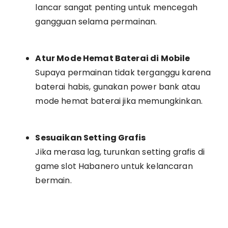
lancar sangat penting untuk mencegah
gangguan selama permainan.
Atur Mode Hemat Baterai di Mobile
Supaya permainan tidak terganggu karena
baterai habis, gunakan power bank atau
mode hemat baterai jika memungkinkan.
Sesuaikan Setting Grafis
Jika merasa lag, turunkan setting grafis di
game slot Habanero untuk kelancaran
bermain.