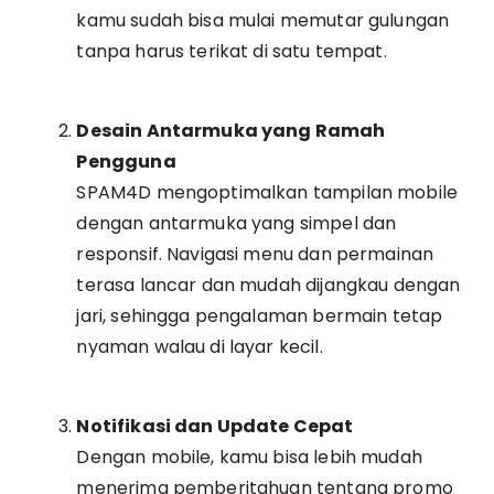
kamu sudah bisa mulai memutar gulungan
tanpa harus terikat di satu tempat.
Desain Antarmuka yang Ramah
Pengguna
SPAM4D mengoptimalkan tampilan mobile
dengan antarmuka yang simpel dan
responsif. Navigasi menu dan permainan
terasa lancar dan mudah dijangkau dengan
jari, sehingga pengalaman bermain tetap
nyaman walau di layar kecil.
Notifikasi dan Update Cepat
Dengan mobile, kamu bisa lebih mudah
menerima pemberitahuan tentang promo