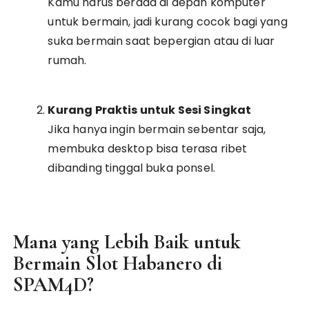
Kamu harus berada di depan komputer
untuk bermain, jadi kurang cocok bagi yang
suka bermain saat bepergian atau di luar
rumah.
Kurang Praktis untuk Sesi Singkat
Jika hanya ingin bermain sebentar saja,
membuka desktop bisa terasa ribet
dibanding tinggal buka ponsel.
Mana yang Lebih Baik untuk
Bermain Slot Habanero di
SPAM4D?