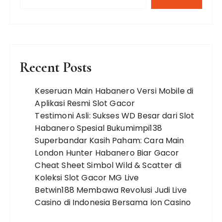
Recent Posts
Keseruan Main Habanero Versi Mobile di
Aplikasi Resmi Slot Gacor
Testimoni Asli: Sukses WD Besar dari Slot
Habanero Spesial Bukumimpi138
Superbandar Kasih Paham: Cara Main
London Hunter Habanero Biar Gacor
Cheat Sheet Simbol Wild & Scatter di
Koleksi Slot Gacor MG Live
Betwin188 Membawa Revolusi Judi Live
Casino di Indonesia Bersama Ion Casino