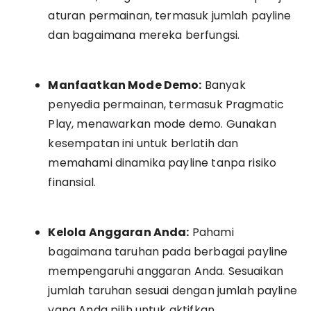
aturan permainan, termasuk jumlah payline
dan bagaimana mereka berfungsi.
Manfaatkan Mode Demo:
Banyak
penyedia permainan, termasuk Pragmatic
Play, menawarkan mode demo.
Gunakan
kesempatan ini untuk berlatih dan
memahami dinamika payline tanpa risiko
finansial.
Kelola Anggaran Anda:
Pahami
bagaimana taruhan pada berbagai payline
mempengaruhi anggaran Anda.
Sesuaikan
jumlah taruhan sesuai dengan jumlah payline
yang Anda pilih untuk aktifkan.