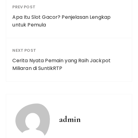
PREV POST
Apa Itu Slot Gacor? Penjelasan Lengkap
untuk Pemula
NEXT POST
Cerita Nyata Pemain yang Raih Jackpot
Miliaran di SuntikRTP
admin