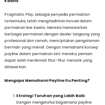
Kasino
Pragmatic Play, sebagai penyedia permainan
terkemuka, telah menghadirkan inovasi dalam
permainan live kasino.
Mereka menawarkan
berbagai permainan dengan dealer langsung yang
profesional dan ramah, menciptakan pengalaman
bermain yang imersif.
Dengan memahami konsep
payline dalam permainan slot mereka, pemain
dapat lebih menikmati fitur-fitur menarik yang
ditawarkan.
Mengapa Memahami Payline Itu Penting?
Strategi Taruhan yang Lebih Baik:
Dengan mengetahui bagaimana payline