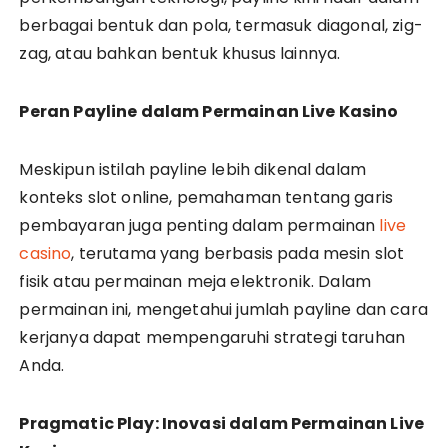
berbagai bentuk dan pola, termasuk diagonal, zig-
zag, atau bahkan bentuk khusus lainnya.
Peran Payline dalam Permainan Live Kasino
Meskipun istilah payline lebih dikenal dalam
konteks slot online, pemahaman tentang garis
pembayaran juga penting dalam permainan
live
casino
, terutama yang berbasis pada mesin slot
fisik atau permainan meja elektronik.
Dalam
permainan ini, mengetahui jumlah payline dan cara
kerjanya dapat mempengaruhi strategi taruhan
Anda.
Pragmatic Play: Inovasi dalam Permainan Live