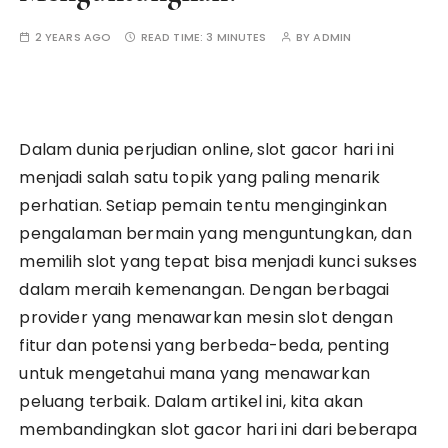
2 YEARS AGO
READ TIME:
3 MINUTES
BY
ADMIN
Dalam dunia perjudian online, slot gacor hari ini
menjadi salah satu topik yang paling menarik
perhatian. Setiap pemain tentu menginginkan
pengalaman bermain yang menguntungkan, dan
memilih slot yang tepat bisa menjadi kunci sukses
dalam meraih kemenangan. Dengan berbagai
provider yang menawarkan mesin slot dengan
fitur dan potensi yang berbeda-beda, penting
untuk mengetahui mana yang menawarkan
peluang terbaik. Dalam artikel ini, kita akan
membandingkan slot gacor hari ini dari beberapa