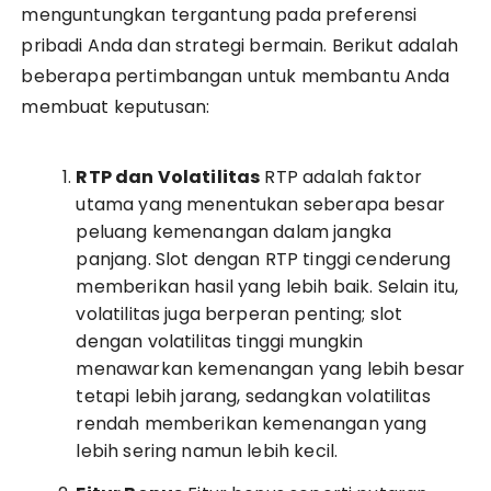
menguntungkan tergantung pada preferensi
pribadi Anda dan strategi bermain. Berikut adalah
beberapa pertimbangan untuk membantu Anda
membuat keputusan:
RTP dan Volatilitas
RTP adalah faktor
utama yang menentukan seberapa besar
peluang kemenangan dalam jangka
panjang. Slot dengan RTP tinggi cenderung
memberikan hasil yang lebih baik. Selain itu,
volatilitas juga berperan penting; slot
dengan volatilitas tinggi mungkin
menawarkan kemenangan yang lebih besar
tetapi lebih jarang, sedangkan volatilitas
rendah memberikan kemenangan yang
lebih sering namun lebih kecil.