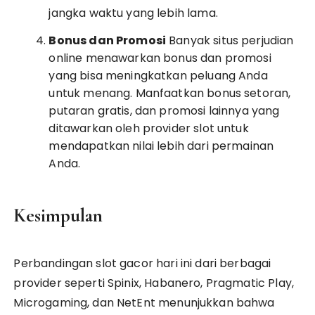
jangka waktu yang lebih lama.
Bonus dan Promosi
Banyak situs perjudian
online menawarkan bonus dan promosi
yang bisa meningkatkan peluang Anda
untuk menang. Manfaatkan bonus setoran,
putaran gratis, dan promosi lainnya yang
ditawarkan oleh provider slot untuk
mendapatkan nilai lebih dari permainan
Anda.
Kesimpulan
Perbandingan slot gacor hari ini dari berbagai
provider seperti Spinix, Habanero, Pragmatic Play,
Microgaming, dan NetEnt menunjukkan bahwa