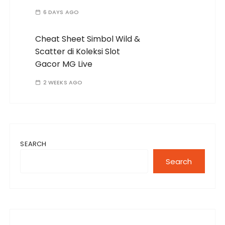
6 DAYS AGO
Cheat Sheet Simbol Wild &
Scatter di Koleksi Slot
Gacor MG Live
2 WEEKS AGO
SEARCH
Search