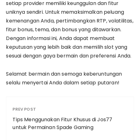
setiap provider memiliki keunggulan dan fitur
uniknya sendiri. Untuk memaksimalkan peluang
kemenangan Anda, pertimbangkan RTP, volatilitas,
fitur bonus, tema, dan bonus yang ditawarkan.
Dengan informasi ini, Anda dapat membuat
keputusan yang lebih baik dan memilih slot yang
sesuai dengan gaya bermain dan preferensi Anda.
Selamat bermain dan semoga keberuntungan
selalu menyertai Anda dalam setiap putaran!
PREV POST
Tips Menggunakan Fitur Khusus di Jos77
untuk Permainan Spade Gaming