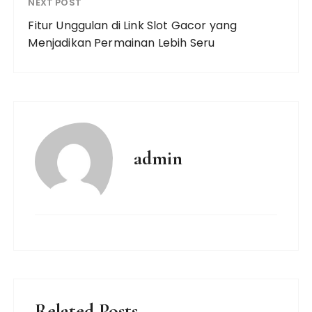
NEXT POST
Fitur Unggulan di Link Slot Gacor yang
Menjadikan Permainan Lebih Seru
admin
Related Posts