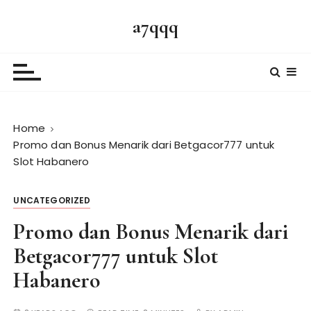
S
a7qqq
k
i
p
t
o
c
Home
o
Promo dan Bonus Menarik dari Betgacor777 untuk
n
Slot Habanero
t
e
n
UNCATEGORIZED
t
Promo dan Bonus Menarik dari
Betgacor777 untuk Slot
Habanero