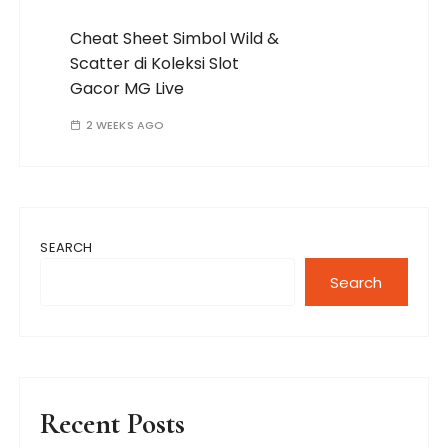
Cheat Sheet Simbol Wild &
Scatter di Koleksi Slot
Gacor MG Live
2 WEEKS AGO
SEARCH
Search
Recent Posts