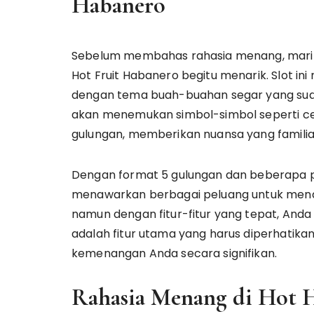
Habanero
Sebelum membahas rahasia menang, mari k
Hot Fruit Habanero begitu menarik. Slot i
dengan tema buah-buahan segar yang sudah
akan menemukan simbol-simbol seperti cer
gulungan, memberikan nuansa yang familiar
Dengan format 5 gulungan dan beberapa pa
menawarkan berbagai peluang untuk menan
namun dengan fitur-fitur yang tepat, Anda
adalah fitur utama yang harus diperhatik
kemenangan Anda secara signifikan.
Rahasia Menang di Hot 