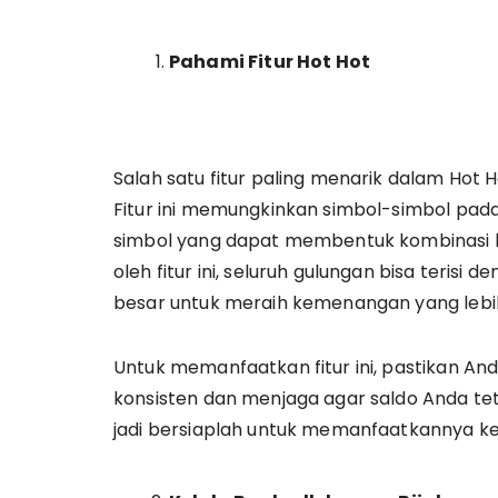
Pahami Fitur Hot Hot
Salah satu fitur paling menarik dalam Hot Ho
Fitur ini memungkinkan simbol-simbol pada
simbol yang dapat membentuk kombinasi k
oleh fitur ini, seluruh gulungan bisa teri
besar untuk meraih kemenangan yang lebi
Untuk memanfaatkan fitur ini, pastikan 
konsisten dan menjaga agar saldo Anda teta
jadi bersiaplah untuk memanfaatkannya k