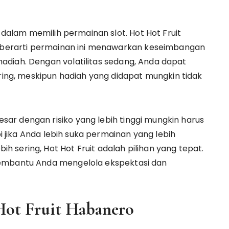
g dalam memilih permainan slot. Hot Hot Fruit
ng berarti permainan ini menawarkan keseimbangan
adiah. Dengan volatilitas sedang, Anda dapat
g, meskipun hadiah yang didapat mungkin tidak
ar dengan risiko yang lebih tinggi mungkin harus
pi jika Anda lebih suka permainan yang lebih
 sering, Hot Hot Fruit adalah pilihan yang tepat.
membantu Anda mengelola ekspektasi dan
Hot Fruit Habanero