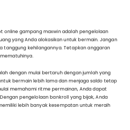
lot online gampang maxwin adalah pengelolaan
h uang yang Anda alokasikan untuk bermain. Jangan
da tanggung kehilangannya. Tetapkan anggaran
 mematuhinya.
alah dengan mulai bertaruh dengan jumlah yang
untuk bermain lebih lama dan menjaga saldo tetap
mulai memahami ritme permainan, Anda dapat
. Dengan pengelolaan bankroll yang bijak, Anda
emiliki lebih banyak kesempatan untuk meraih