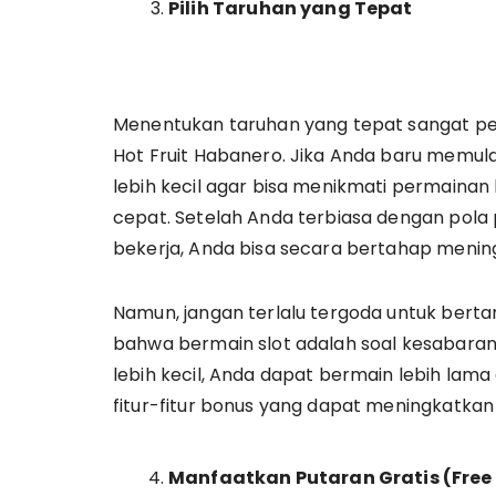
Pilih Taruhan yang Tepat
Menentukan taruhan yang tepat sangat pen
Hot Fruit Habanero. Jika Anda baru memul
lebih kecil agar bisa menikmati permainan 
cepat. Setelah Anda terbiasa dengan pol
bekerja, Anda bisa secara bertahap menin
Namun, jangan terlalu tergoda untuk bert
bahwa bermain slot adalah soal kesabaran
lebih kecil, Anda dapat bermain lebih la
fitur-fitur bonus yang dapat meningkatk
Manfaatkan Putaran Gratis (Free 