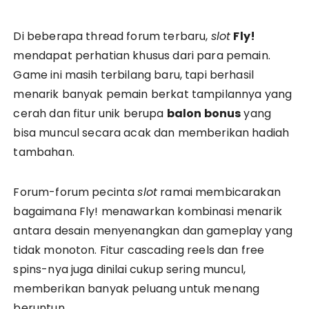
Di beberapa thread forum terbaru,
slot
Fly!
mendapat perhatian khusus dari para pemain.
Game ini masih terbilang baru, tapi berhasil
menarik banyak pemain berkat tampilannya yang
cerah dan fitur unik berupa
balon bonus
yang
bisa muncul secara acak dan memberikan hadiah
tambahan.
Forum-forum pecinta
slot
ramai membicarakan
bagaimana Fly! menawarkan kombinasi menarik
antara desain menyenangkan dan gameplay yang
tidak monoton. Fitur cascading reels dan free
spins-nya juga dinilai cukup sering muncul,
memberikan banyak peluang untuk menang
beruntun.