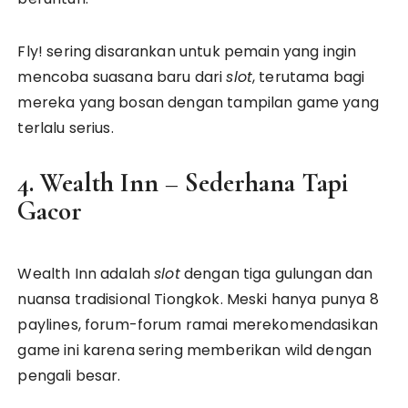
Fly! sering disarankan untuk pemain yang ingin
mencoba suasana baru dari
slot
, terutama bagi
mereka yang bosan dengan tampilan game yang
terlalu serius.
4.
Wealth Inn
– Sederhana Tapi
Gacor
Wealth Inn adalah
slot
dengan tiga gulungan dan
nuansa tradisional Tiongkok. Meski hanya punya 8
paylines, forum-forum ramai merekomendasikan
game ini karena sering memberikan wild dengan
pengali besar.