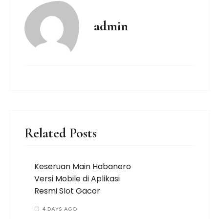
admin
Related Posts
Keseruan Main Habanero
Versi Mobile di Aplikasi
Resmi Slot Gacor
4 DAYS AGO