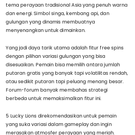
tema perayaan tradisional Asia yang penuh warna
dan energi. Simbol singa, kembang api, dan
gulungan yang dinamis membuatnya
menyenangkan untuk dimainkan.
Yang jadi daya tarik utama adalah fitur free spins
dengan pilihan variasi gulungan yang bisa
disesuaikan. Pemain bisa memilih antara jumlah
putaran gratis yang banyak tapi volatilitas rendah,
atau sedikit putaran tapi peluang menang besar.
Forum-forum banyak membahas strategi
berbeda untuk memaksimalkan fitur ini.
5 Lucky Lions direkomendasikan untuk pemain
yang suka variasi dalam gameplay dan ingin
merasakan atmosfer perayaan yang meriah.