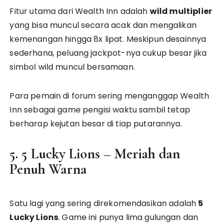
Fitur utama dari Wealth Inn adalah
wild multiplier
yang bisa muncul secara acak dan mengalikan
kemenangan hingga 8x lipat. Meskipun desainnya
sederhana, peluang jackpot-nya cukup besar jika
simbol wild muncul bersamaan.
Para pemain di forum sering menganggap Wealth
Inn sebagai game pengisi waktu sambil tetap
berharap kejutan besar di tiap putarannya.
5.
5 Lucky Lions
– Meriah dan
Penuh Warna
Satu lagi yang sering direkomendasikan adalah
5
Lucky Lions
. Game ini punya lima gulungan dan