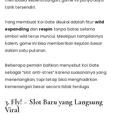
membawa keberuntungan, game ini punya daya
tarik tersendiri.
Yang membuat Koi Gate disukai adalah fitur
wild
expanding
dan
respin
tanpa batas selama
simbol wild terus muncul. Meskipun tampilannya
kalem, game ini bisa memberikan kejutan besar
dalam satu putaran.
Beberapa pemain bahkan menyebut Koi Gate
sebagai “slot anti-stres” karena suasananya yang
menenangkan, tapi tetap bisa menghadirkan
kemenangan besar secara tidak terduga.
3.
Fly!
– Slot Baru yang Langsung
Viral