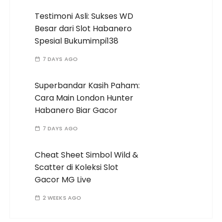
Testimoni Asli: Sukses WD
Besar dari Slot Habanero
Spesial Bukumimpi138
7 DAYS AGO
Superbandar Kasih Paham:
Cara Main London Hunter
Habanero Biar Gacor
7 DAYS AGO
Cheat Sheet Simbol Wild &
Scatter di Koleksi Slot
Gacor MG Live
2 WEEKS AGO