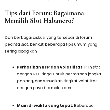
Tips dari Forum: Bagaimana
Memilih Slot Habanero?
Dari berbagai diskusi yang tersebar di forum
pecinta
slot
, berikut beberapa tips umum yang
sering dibagikan:
Perhatikan RTP dan volatilitas
: Pilih
slot
dengan RTP tinggi untuk permainan jangka
panjang, dan sesuaikan tingkat volatilitas
dengan gaya bermain kamu.
Main di waktu yang tepat
: Beberapa