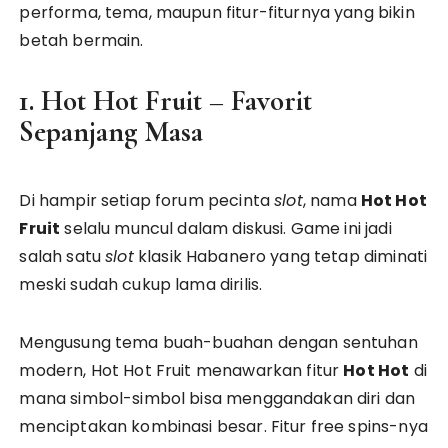
performa, tema, maupun fitur-fiturnya yang bikin
betah bermain.
1.
Hot Hot Fruit
– Favorit
Sepanjang Masa
Di hampir setiap forum pecinta
slot
, nama
Hot Hot
Fruit
selalu muncul dalam diskusi. Game ini jadi
salah satu
slot
klasik Habanero yang tetap diminati
meski sudah cukup lama dirilis.
Mengusung tema buah-buahan dengan sentuhan
modern, Hot Hot Fruit menawarkan fitur
Hot Hot
di
mana simbol-simbol bisa menggandakan diri dan
menciptakan kombinasi besar. Fitur free spins-nya