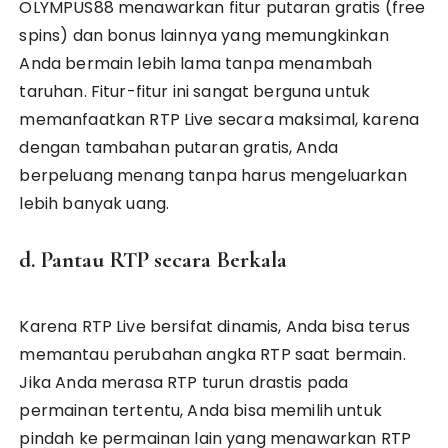
OLYMPUS88 menawarkan fitur putaran gratis (free
spins) dan bonus lainnya yang memungkinkan
Anda bermain lebih lama tanpa menambah
taruhan. Fitur-fitur ini sangat berguna untuk
memanfaatkan RTP Live secara maksimal, karena
dengan tambahan putaran gratis, Anda
berpeluang menang tanpa harus mengeluarkan
lebih banyak uang.
d. Pantau RTP secara Berkala
Karena RTP Live bersifat dinamis, Anda bisa terus
memantau perubahan angka RTP saat bermain.
Jika Anda merasa RTP turun drastis pada
permainan tertentu, Anda bisa memilih untuk
pindah ke permainan lain yang menawarkan RTP