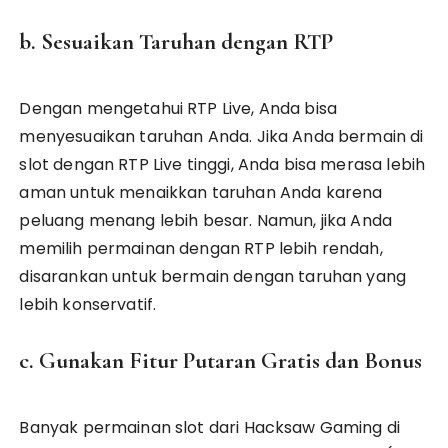
b. Sesuaikan Taruhan dengan RTP
Dengan mengetahui RTP Live, Anda bisa
menyesuaikan taruhan Anda. Jika Anda bermain di
slot dengan RTP Live tinggi, Anda bisa merasa lebih
aman untuk menaikkan taruhan Anda karena
peluang menang lebih besar. Namun, jika Anda
memilih permainan dengan RTP lebih rendah,
disarankan untuk bermain dengan taruhan yang
lebih konservatif.
c. Gunakan Fitur Putaran Gratis dan Bonus
Banyak permainan slot dari Hacksaw Gaming di