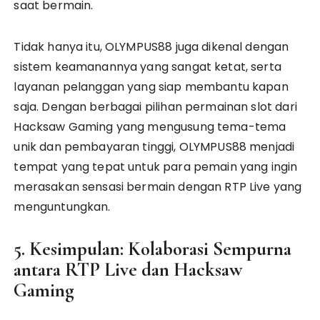
saat bermain.
Tidak hanya itu, OLYMPUS88 juga dikenal dengan
sistem keamanannya yang sangat ketat, serta
layanan pelanggan yang siap membantu kapan
saja. Dengan berbagai pilihan permainan slot dari
Hacksaw Gaming yang mengusung tema-tema
unik dan pembayaran tinggi, OLYMPUS88 menjadi
tempat yang tepat untuk para pemain yang ingin
merasakan sensasi bermain dengan RTP Live yang
menguntungkan.
5. Kesimpulan: Kolaborasi Sempurna
antara RTP Live dan Hacksaw
Gaming