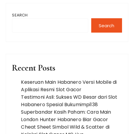
SEARCH
Search
Recent Posts
Keseruan Main Habanero Versi Mobile di
Aplikasi Resmi Slot Gacor
Testimoni Asli: Sukses WD Besar dari Slot
Habanero Spesial Bukumimpi138
Superbandar Kasih Paham: Cara Main
London Hunter Habanero Biar Gacor
Cheat Sheet Simbol Wild & Scatter di