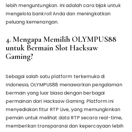
lebih menguntungkan. Ini adalah cara bijak untuk
mengelola bankroll Anda dan meningkatkan
peluang kemenangan.
4. Mengapa Memilih OLYMPUS88
untuk Bermain Slot Hacksaw
Gaming?
Sebagai salah satu platform terkemuka di
Indonesia, OLYMPUS88 menawarkan pengalaman
bermain yang luar biasa dengan berbagai
permainan dari Hacksaw Gaming. Platform ini
menyediakan fitur RTP Live, yang memungkinkan
pemain untuk melihat data RTP secara real-time,
memberikan transparansi dan kepercayaan lebih