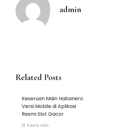
admin
Related Posts
Keseruan Main Habanero
Versi Mobile di Aplikasi
Resmi Slot Gacor
3 DAYS AGO