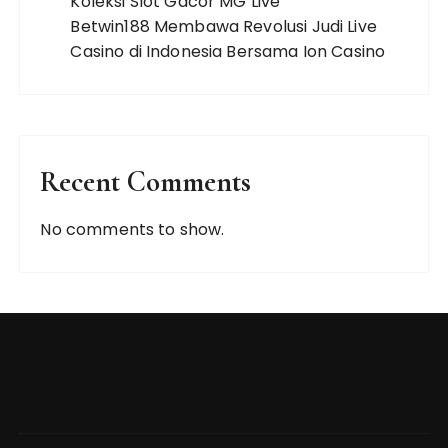
Koleksi Slot Gacor MG Live
Betwin188 Membawa Revolusi Judi Live
Casino di Indonesia Bersama Ion Casino
Recent Comments
No comments to show.