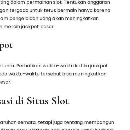
nting dalam permainan slot. Tentukan anggaran
angan tergoda untuk terus bermain hanya karena
dalam pengelolaan uang akan meningkatkan
n meraih jackpot besar.
kpot
tertentu. Perhatikan waktu-waktu ketika jackpot
ada waktu-waktu tersebut bisa meningkatkan
esar.
si di Situs Slot
taruhan semata, tetapi juga tentang membangun