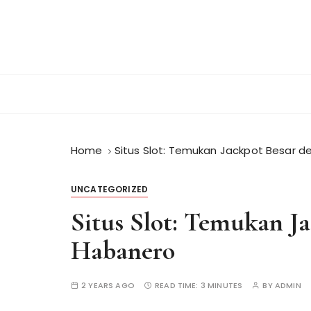
S
k
i
p
t
o
c
o
n
Home
Situs Slot: Temukan Jackpot Besar 
t
e
UNCATEGORIZED
n
Situs Slot: Temukan J
t
Habanero
2 YEARS AGO
READ TIME:
3 MINUTES
BY
ADMIN