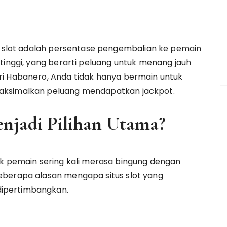
us slot adalah persentase pengembalian ke pemain
tinggi, yang berarti peluang untuk menang jauh
ri Habanero, Anda tidak hanya bermain untuk
aksimalkan peluang mendapatkan jackpot.
njadi Pilihan Utama?
ak pemain sering kali merasa bingung dengan
eberapa alasan mengapa situs slot yang
ipertimbangkan.