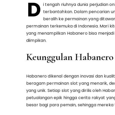
D
i tengah riuhnya dunia perjudian on
terbantahkan. Dalam pencarian u
beralih ke permainan yang ditawar
permainan terkemuka di Indonesia. Mari ki
yang menampilkan Habanero bisa menjadi 
diimpikan.
Keunggulan Habanero 
Habanero dikenal dengan inovasi dan kuali
beragam permainan slot yang menarik, d
yang unik. Setiap slot yang dirilis oleh Ha
petualangan epik hingga cerita rakyat yan
besar bagi para pemain, sehingga mereka 