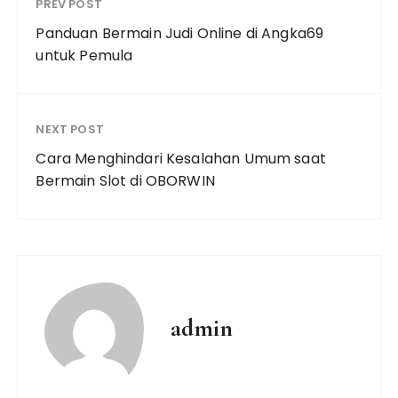
PREV POST
Panduan Bermain Judi Online di Angka69
untuk Pemula
NEXT POST
Cara Menghindari Kesalahan Umum saat
Bermain Slot di OBORWIN
admin