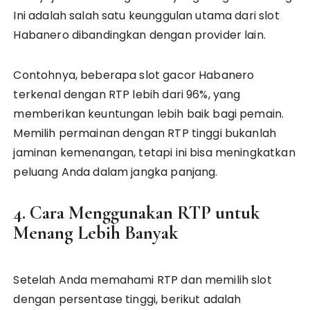
Ini adalah salah satu keunggulan utama dari slot
Habanero dibandingkan dengan provider lain.
Contohnya, beberapa slot gacor Habanero
terkenal dengan RTP lebih dari 96%, yang
memberikan keuntungan lebih baik bagi pemain.
Memilih permainan dengan RTP tinggi bukanlah
jaminan kemenangan, tetapi ini bisa meningkatkan
peluang Anda dalam jangka panjang.
4. Cara Menggunakan RTP untuk
Menang Lebih Banyak
Setelah Anda memahami RTP dan memilih slot
dengan persentase tinggi, berikut adalah