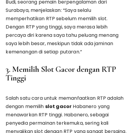
Budi, seorang pemain berpengalaman dari
Surabaya, menjelaskan: “Saya selalu
memperhatikan RTP sebelum memilih slot.
Dengan RTP yang tinggi, saya merasa lebih
percaya diri karena saya tahu peluang menang
saya lebih besar, meskipun tidak ada jaminan
kemenangan di setiap putaran.”
3. Memilih Slot Gacor dengan RTP
Tinggi
Salah satu cara untuk memanfaatkan RTP adalah
dengan memilih
slot gacor
Habanero yang
menawarkan RTP tinggi. Habanero, sebagai
penyedia permainan terkemuka, sering kali
menyajikan slot dengan RTP yang sangat bersaing.