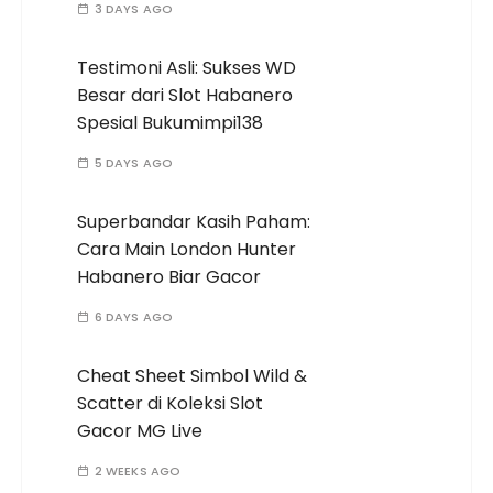
3 DAYS AGO
Testimoni Asli: Sukses WD
Besar dari Slot Habanero
Spesial Bukumimpi138
5 DAYS AGO
Superbandar Kasih Paham:
Cara Main London Hunter
Habanero Biar Gacor
6 DAYS AGO
Cheat Sheet Simbol Wild &
Scatter di Koleksi Slot
Gacor MG Live
2 WEEKS AGO