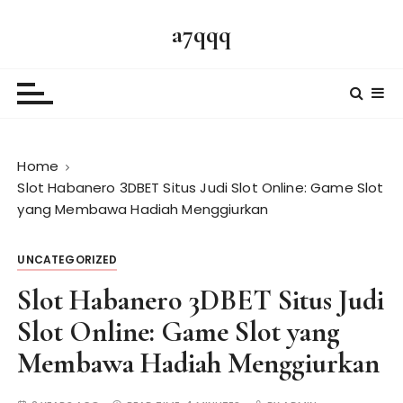
S
a7qqq
k
i
p
t
o
c
Home
o
Slot Habanero 3DBET Situs Judi Slot Online: Game Slot
n
yang Membawa Hadiah Menggiurkan
t
e
n
UNCATEGORIZED
t
Slot Habanero 3DBET Situs Judi
Slot Online: Game Slot yang
Membawa Hadiah Menggiurkan