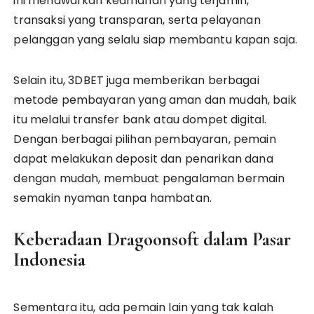
ini menawarkan keamanan yang terjamin,
transaksi yang transparan, serta pelayanan
pelanggan yang selalu siap membantu kapan saja.
Selain itu, 3DBET juga memberikan berbagai
metode pembayaran yang aman dan mudah, baik
itu melalui transfer bank atau dompet digital.
Dengan berbagai pilihan pembayaran, pemain
dapat melakukan deposit dan penarikan dana
dengan mudah, membuat pengalaman bermain
semakin nyaman tanpa hambatan.
Keberadaan Dragoonsoft dalam Pasar
Indonesia
Sementara itu, ada pemain lain yang tak kalah