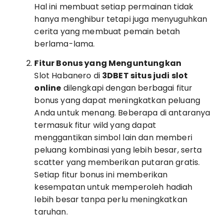
Hal ini membuat setiap permainan tidak
hanya menghibur tetapi juga menyuguhkan
cerita yang membuat pemain betah
berlama-lama.
Fitur Bonus yang Menguntungkan
Slot Habanero di
3DBET situs judi slot
online
dilengkapi dengan berbagai fitur
bonus yang dapat meningkatkan peluang
Anda untuk menang. Beberapa di antaranya
termasuk fitur wild yang dapat
menggantikan simbol lain dan memberi
peluang kombinasi yang lebih besar, serta
scatter yang memberikan putaran gratis.
Setiap fitur bonus ini memberikan
kesempatan untuk memperoleh hadiah
lebih besar tanpa perlu meningkatkan
taruhan.