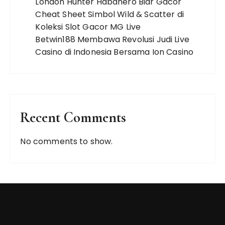
London Hunter Habanero Biar Gacor
Cheat Sheet Simbol Wild & Scatter di
Koleksi Slot Gacor MG Live
Betwin188 Membawa Revolusi Judi Live
Casino di Indonesia Bersama Ion Casino
Recent Comments
No comments to show.