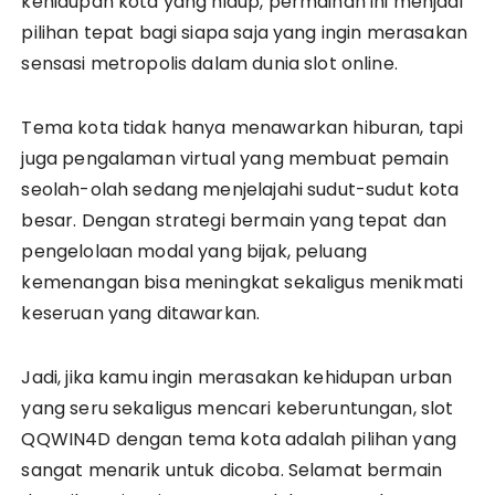
kehidupan kota yang hidup, permainan ini menjadi
pilihan tepat bagi siapa saja yang ingin merasakan
sensasi metropolis dalam dunia slot online.
Tema kota tidak hanya menawarkan hiburan, tapi
juga pengalaman virtual yang membuat pemain
seolah-olah sedang menjelajahi sudut-sudut kota
besar. Dengan strategi bermain yang tepat dan
pengelolaan modal yang bijak, peluang
kemenangan bisa meningkat sekaligus menikmati
keseruan yang ditawarkan.
Jadi, jika kamu ingin merasakan kehidupan urban
yang seru sekaligus mencari keberuntungan, slot
QQWIN4D dengan tema kota adalah pilihan yang
sangat menarik untuk dicoba. Selamat bermain