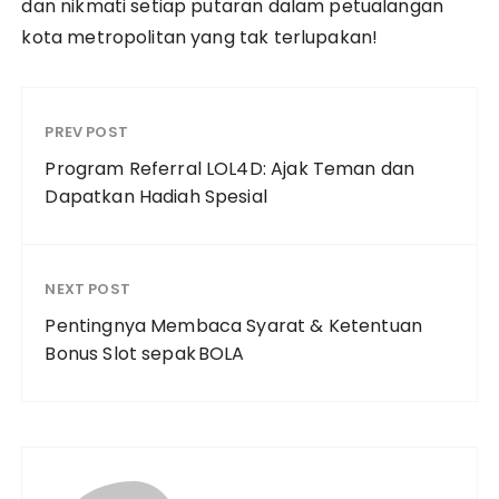
dan nikmati setiap putaran dalam petualangan
kota metropolitan yang tak terlupakan!
PREV POST
Program Referral LOL4D: Ajak Teman dan
Dapatkan Hadiah Spesial
NEXT POST
Pentingnya Membaca Syarat & Ketentuan
Bonus Slot sepak BOLA