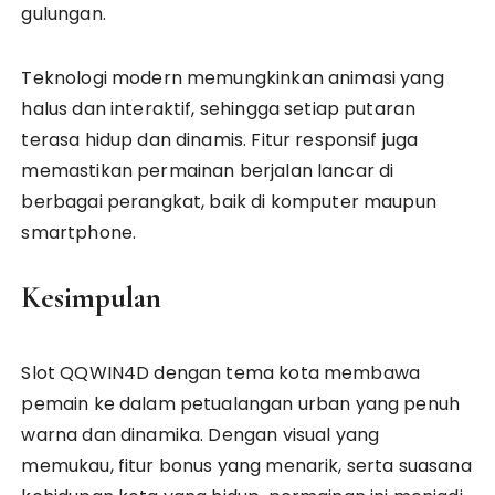
gulungan.
Teknologi modern memungkinkan animasi yang
halus dan interaktif, sehingga setiap putaran
terasa hidup dan dinamis. Fitur responsif juga
memastikan permainan berjalan lancar di
berbagai perangkat, baik di komputer maupun
smartphone.
Kesimpulan
Slot QQWIN4D dengan tema kota membawa
pemain ke dalam petualangan urban yang penuh
warna dan dinamika. Dengan visual yang
memukau, fitur bonus yang menarik, serta suasana