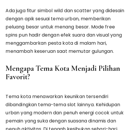
Ada juga fitur simbol wild dan scatter yang didesain
dengan apik sesuai tema urban, memberikan
peluang besar untuk menang besar. Mode free
spins pun hadir dengan efek suara dan visual yang
menggambarkan pesta kota di malam hari,
menambah keseruan saat memutar gulungan.
Mengapa Tema Kota Menjadi Pilihan
Favorit?
Tema kota menawarkan keunikan tersendiri
dibandingkan tema-tema slot lainnya. Kehidupan
urban yang modern dan penuh energi cocok untuk
pemain yang suka dengan suasana dinamis dan
penuh aktivitas. Di tengah kesibukan sehari-hari,