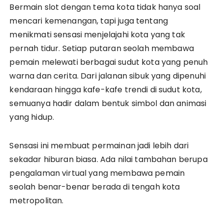
Bermain slot dengan tema kota tidak hanya soal
mencari kemenangan, tapi juga tentang
menikmati sensasi menjelajahi kota yang tak
pernah tidur. Setiap putaran seolah membawa
pemain melewati berbagai sudut kota yang penuh
warna dan cerita. Dari jalanan sibuk yang dipenuhi
kendaraan hingga kafe-kafe trendi di sudut kota,
semuanya hadir dalam bentuk simbol dan animasi
yang hidup.
Sensasi ini membuat permainan jadi lebih dari
sekadar hiburan biasa. Ada nilai tambahan berupa
pengalaman virtual yang membawa pemain
seolah benar-benar berada di tengah kota
metropolitan.