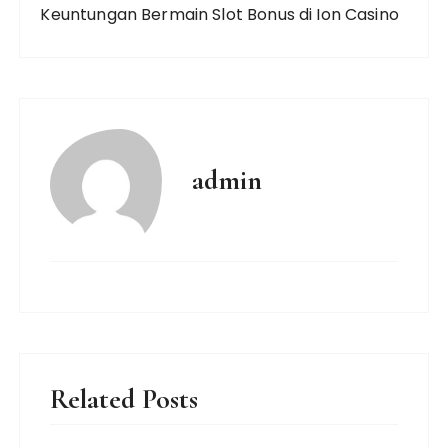
Keuntungan Bermain Slot Bonus di Ion Casino
admin
Related Posts