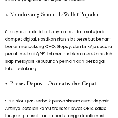
1.
Mendukung Semua E-Wallet Populer
Situs yang baik tidak hanya menerima satu jenis
dompet digital. Pastikan situs slot tersebut benar-
benar mendukung OVO, Gopay, dan LinkAja secara
penuh melalui QRIS. Ini menandakan mereka sudah
siap melayani kebutuhan pemain dari berbagai
latar belakang.
2.
Proses Deposit Otomatis dan Cepat
Situs slot QRIS terbaik punya sistem auto-deposit.
Artinya, setelah kamu transfer lewat QRIS, saldo
langsung masuk tanpa perlu tunggu konfirmasi