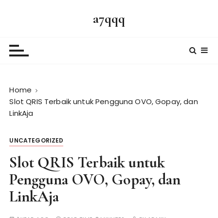
S
a7qqq
k
i
p
t
o
c
Home
o
Slot QRIS Terbaik untuk Pengguna OVO, Gopay, dan
n
LinkAja
t
e
n
UNCATEGORIZED
t
Slot QRIS Terbaik untuk
Pengguna OVO, Gopay, dan
LinkAja