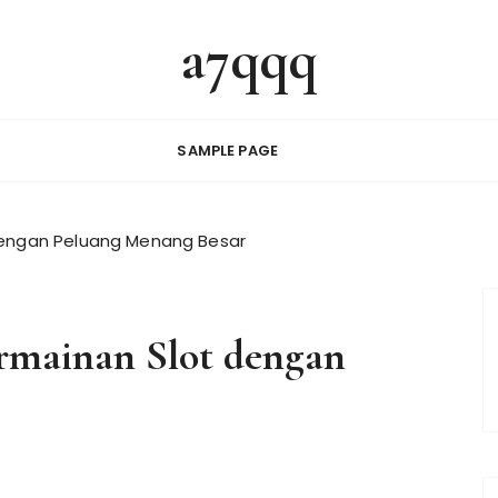
a7qqq
SAMPLE PAGE
 dengan Peluang Menang Besar
ermainan Slot dengan