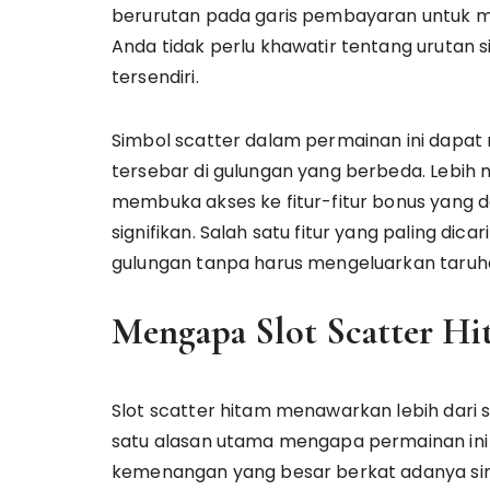
berurutan pada garis pembayaran untuk 
Anda tidak perlu khawatir tentang urutan
tersendiri.
Simbol scatter dalam permainan ini dapa
tersebar di gulungan yang berbeda. Lebih me
membuka akses ke fitur-fitur bonus yang
signifikan. Salah satu fitur yang paling di
gulungan tanpa harus mengeluarkan taru
Mengapa Slot Scatter Hi
Slot scatter hitam menawarkan lebih dari
satu alasan utama mengapa permainan ini 
kemenangan yang besar berkat adanya simb