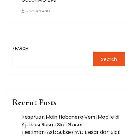
2 WEEKS AGO
SEARCH
Search
Recent Posts
Keseruan Main Habanero Versi Mobile di
Aplikasi Resmi Slot Gacor
Testimoni Asli: Sukses WD Besar dari Slot