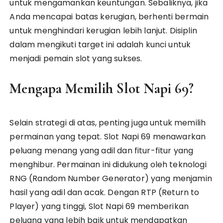
untuk mengamankan keuntungan. Sebaliknya, jika
Anda mencapai batas kerugian, berhenti bermain
untuk menghindari kerugian lebih lanjut. Disiplin
dalam mengikuti target ini adalah kunci untuk
menjadi pemain slot yang sukses.
Mengapa Memilih Slot Napi 69?
Selain strategi di atas, penting juga untuk memilih
permainan yang tepat. Slot Napi 69 menawarkan
peluang menang yang adil dan fitur-fitur yang
menghibur. Permainan ini didukung oleh teknologi
RNG (Random Number Generator) yang menjamin
hasil yang adil dan acak. Dengan RTP (Return to
Player) yang tinggi, Slot Napi 69 memberikan
peluang yang lebih baik untuk mendapatkan