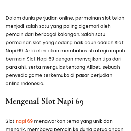
Dalam dunia perjudian online, permainan slot telah
menjadi salah satu yang paling digemari oleh
pemain dari berbagai kalangan. Salah satu
permainan slot yang sedang naik daun adalah Slot
Napi 69. Artikel ini akan membahas strategi ampuh
bermain Slot Napi 69 dengan menyajikan tips dari
para ahli, serta mengulas tentang Allbet, sebuah
penyedia game terkemuka di pasar perjudian
online Indonesia.
Mengenal Slot Napi 69
Slot
napi 69
menawarkan tema yang unik dan
menarik, membawa pemain ke dunia petualangan