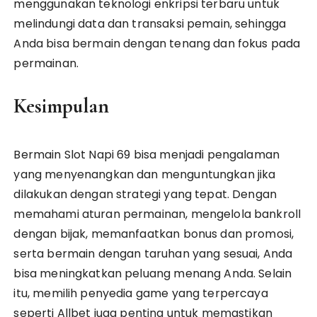
menggunakan teknologi enkripsi terbaru untuk
melindungi data dan transaksi pemain, sehingga
Anda bisa bermain dengan tenang dan fokus pada
permainan.
Kesimpulan
Bermain Slot Napi 69 bisa menjadi pengalaman
yang menyenangkan dan menguntungkan jika
dilakukan dengan strategi yang tepat. Dengan
memahami aturan permainan, mengelola bankroll
dengan bijak, memanfaatkan bonus dan promosi,
serta bermain dengan taruhan yang sesuai, Anda
bisa meningkatkan peluang menang Anda. Selain
itu, memilih penyedia game yang terpercaya
seperti Allbet juga penting untuk memastikan