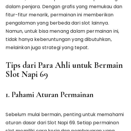
dalam penjara. Dengan grafis yang memukau dan
fitur-fitur menarik, permainan ini memberikan
pengalaman yang berbeda dari slot lainnya.
Namun, untuk bisa menang dalam permainan ini,
tidak hanya keberuntungan yang dibutuhkan,
melainkan juga strategi yang tepat.
Tips dari Para Ahli untuk Bermain
Slot Napi 69
1. Pahami Aturan Permainan
Sebelum mulai bermain, penting untuk memahami
aturan dasar dari Slot Napi 69. Setiap permainan
slot memiliki cara kerja dan pembayaran yang