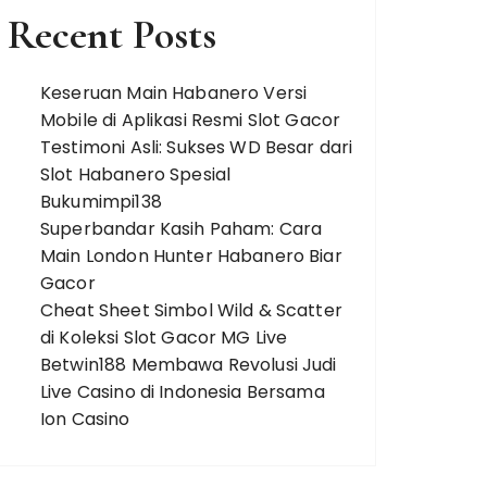
Recent Posts
Keseruan Main Habanero Versi
Mobile di Aplikasi Resmi Slot Gacor
Testimoni Asli: Sukses WD Besar dari
Slot Habanero Spesial
Bukumimpi138
Superbandar Kasih Paham: Cara
Main London Hunter Habanero Biar
Gacor
Cheat Sheet Simbol Wild & Scatter
di Koleksi Slot Gacor MG Live
Betwin188 Membawa Revolusi Judi
Live Casino di Indonesia Bersama
Ion Casino