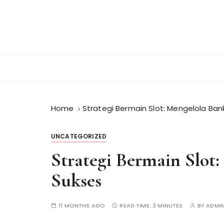
S
k
i
p
t
o
c
o
n
Home
Strategi Bermain Slot: Mengelola Bank
t
e
UNCATEGORIZED
n
Strategi Bermain Slot
t
Sukses
11 MONTHS AGO
READ TIME:
3 MINUTES
BY
ADMI