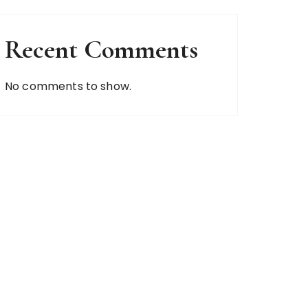
Recent Comments
No comments to show.