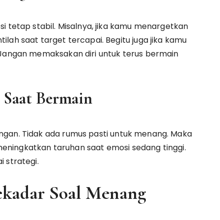
i tetap stabil. Misalnya, jika kamu menargetkan
lah saat target tercapai. Begitu juga jika kamu
. Jangan memaksakan diri untuk terus bermain
 Saat Bermain
ngan. Tidak ada rumus pasti untuk menang. Maka
i meningkatkan taruhan saat emosi sedang tinggi.
 strategi.
ekadar Soal Menang