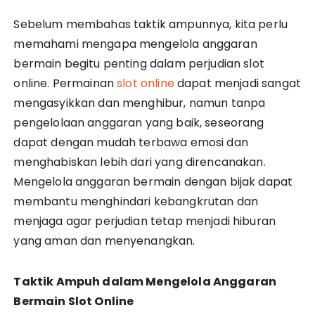
Sebelum membahas taktik ampunnya, kita perlu
memahami mengapa mengelola anggaran
bermain begitu penting dalam perjudian slot
online. Permainan
slot online
dapat menjadi sangat
mengasyikkan dan menghibur, namun tanpa
pengelolaan anggaran yang baik, seseorang
dapat dengan mudah terbawa emosi dan
menghabiskan lebih dari yang direncanakan.
Mengelola anggaran bermain dengan bijak dapat
membantu menghindari kebangkrutan dan
menjaga agar perjudian tetap menjadi hiburan
yang aman dan menyenangkan.
Taktik Ampuh dalam Mengelola Anggaran
Bermain Slot Online