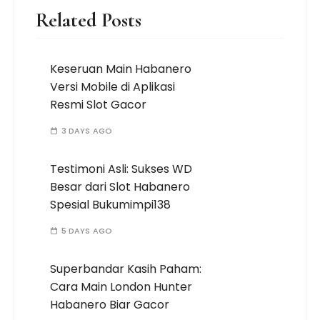
Related Posts
Keseruan Main Habanero
Versi Mobile di Aplikasi
Resmi Slot Gacor
3 DAYS AGO
Testimoni Asli: Sukses WD
Besar dari Slot Habanero
Spesial Bukumimpi138
5 DAYS AGO
Superbandar Kasih Paham:
Cara Main London Hunter
Habanero Biar Gacor