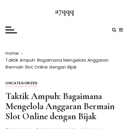
S
a7qqq
k
i
p
t
o
c
Home
o
Taktik Ampuh: Bagaimana Mengelola Anggaran
n
Bermain Slot Online dengan Bijak
t
e
n
UNCATEGORIZED
t
Taktik Ampuh: Bagaimana
Mengelola Anggaran Bermain
Slot Online dengan Bijak