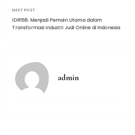
NEXT POST
IDR168: Menjadi Pemain Utama dalam
Transformasi Industri Judi Online di Indonesia
admin