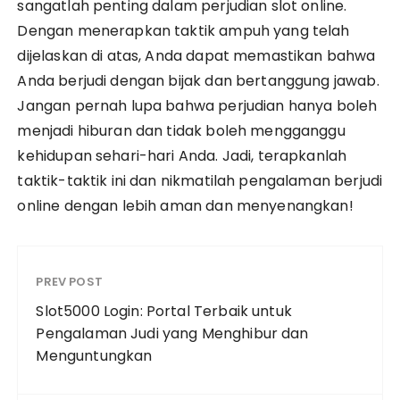
sangatlah penting dalam perjudian slot online.
Dengan menerapkan taktik ampuh yang telah
dijelaskan di atas, Anda dapat memastikan bahwa
Anda berjudi dengan bijak dan bertanggung jawab.
Jangan pernah lupa bahwa perjudian hanya boleh
menjadi hiburan dan tidak boleh mengganggu
kehidupan sehari-hari Anda. Jadi, terapkanlah
taktik-taktik ini dan nikmatilah pengalaman berjudi
online dengan lebih aman dan menyenangkan!
PREV POST
Slot5000 Login: Portal Terbaik untuk
Pengalaman Judi yang Menghibur dan
Menguntungkan