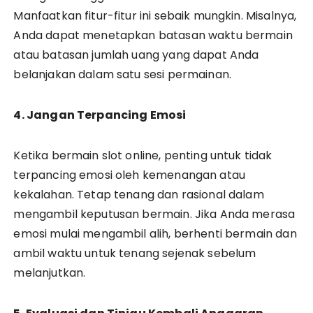
Manfaatkan fitur-fitur ini sebaik mungkin. Misalnya,
Anda dapat menetapkan batasan waktu bermain
atau batasan jumlah uang yang dapat Anda
belanjakan dalam satu sesi permainan.
4. Jangan Terpancing Emosi
Ketika bermain slot online, penting untuk tidak
terpancing emosi oleh kemenangan atau
kekalahan. Tetap tenang dan rasional dalam
mengambil keputusan bermain. Jika Anda merasa
emosi mulai mengambil alih, berhenti bermain dan
ambil waktu untuk tenang sejenak sebelum
melanjutkan.